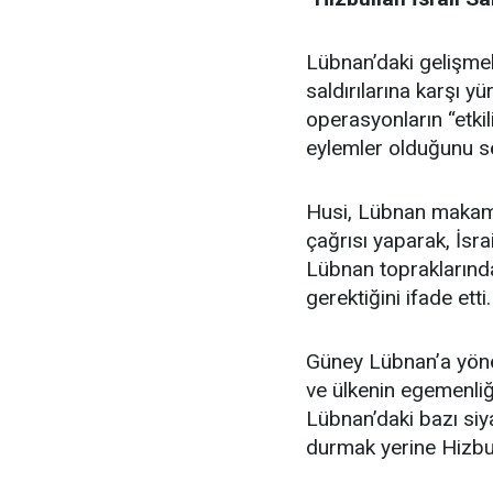
Lübnan’daki gelişmele
saldırılarına karşı y
operasyonların “etkili
eylemler olduğunu sö
Husi, Lübnan makaml
çağrısı yaparak, İsrai
Lübnan topraklarında
gerektiğini ifade etti.
Güney Lübnan’a yöneli
ve ülkenin egemenliğ
Lübnan’daki bazı siyas
durmak yerine Hizbull