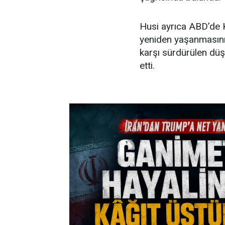
Husi ayrıca ABD’de K
yeniden yaşanmasını
karşı sürdürülen dü
etti.