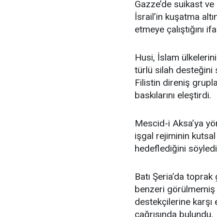
Gazze’de suikast ve k
İsrail’in kuşatma al
etmeye çalıştığını ifa
Husi, İslam ülkelerini
türlü silah desteğin
Filistin direniş grup
baskılarını eleştirdi.
Mescid-i Aksa’ya yöne
işgal rejiminin kuts
hedeflediğini söyledi
Batı Şeria’da toprak 
benzeri görülmemiş ş
destekçilerine karşı
çağrısında bulundu.