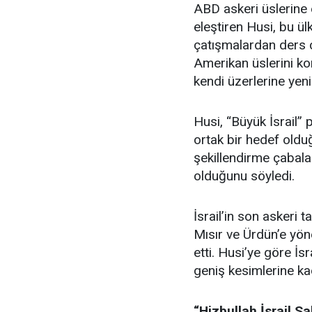
ABD askeri üslerine 
eleştiren Husi, bu ülk
çatışmalardan ders çı
Amerikan üslerini ko
kendi üzerlerine yeni
Husi, “Büyük İsrail” 
ortak bir hedef olduğ
şekillendirme çabala
olduğunu söyledi.
İsrail’in son askeri 
Mısır ve Ürdün’e yönel
etti. Husi’ye göre İs
geniş kesimlerine ka
“Hizbullah İsrail Sa