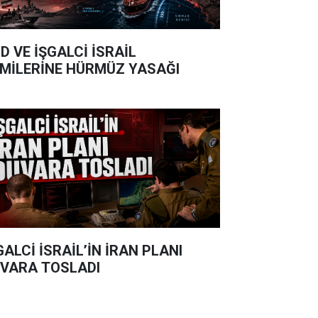
D VE İŞGALCİ İSRAİL
MİLERİNE HÜRMÜZ YASAĞI
GALCİ İSRAİL’İN İRAN PLANI
VARA TOSLADI