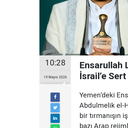
10:28
Ensarullah 
İsrail’e Sert
19 Mayıs 2026
Yemen’deki Ensa
Abdulmelik el-
bir tırmanışın i
bazı Arap rejiml