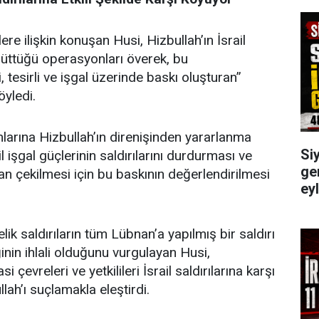
re ilişkin konuşan Husi, Hizbullah’ın İsrail
ürüttüğü operasyonları överek, bu
, tesirli ve işgal üzerinde baskı oluşturan”
yledi.
arına Hizbullah’ın direnişinden yararlanma
Siy
l işgal güçlerinin saldırılarını durdurması ve
gen
n çekilmesi için bu baskının değerlendirilmesi
ey
k saldırıların tüm Lübnan’a yapılmış bir saldırı
inin ihlali olduğunu vurgulayan Husi,
i çevreleri ve yetkilileri İsrail saldırılarına karşı
ah’ı suçlamakla eleştirdi.