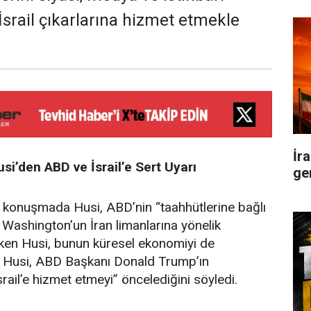
İsrail çıkarlarına hizmet etmekle
İr
usi’den ABD ve İsrail’e Sert Uyarı
ge
ı konuşmada Husi, ABD’nin “taahhütlerine bağlı
. Washington’un İran limanlarına yönelik
eken Husi, bunun küresel ekonomiyi de
tti. Husi, ABD Başkanı Donald Trump’ın
rail’e hizmet etmeyi” öncelediğini söyledi.