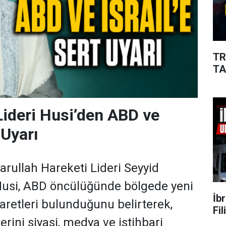
TR
TA
Lideri Husi’den ABD ve
 Uyarı
rullah Hareketi Lideri Seyyid
Husi, ABD öncülüğünde bölgede yeni
İb
şaretleri bulunduğunu belirterek,
Fi
erini siyasi, medya ve istihbari