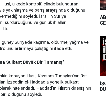
 Husi, ülkede kontrolü elinde bulunduran
liyle yakınlaşma ve barış arayışında olduğunu
rmediğini söyledi. İsrail’in Suriye
AB
ini sürdürdüğünü ve günlük ihlaller
GE
rtti.
nin güney Suriye’de kaçırma, öldürme, yağma ve
trolünü artırmaya çalıştığını ifade etti.
a Suikast Büyük Bir Tırmanış”
ilişkin konuşan Husi, Kassam Tugayları’nın üst
an İzzeddin el-Haddad’a yönelik suikastı
İŞ
larak nitelendirdi. Haddad’ın Filistin direnişinin
DU
biri olduğunu söyledi.