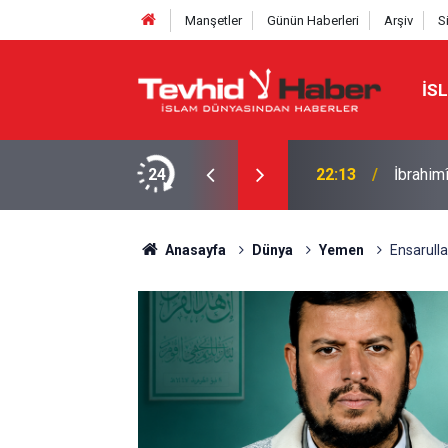
Manşetler
Günün Haberleri
Arşiv
S
İS
NE TAHRAN’DAN SERT YANIT
24
22:13
İbrahimî
Anasayfa
Dünya
Yemen
Ensarulla