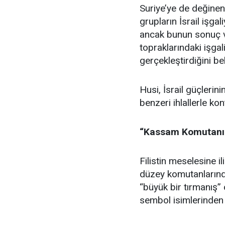
Suriye’ye de değinen
grupların İsrail işga
ancak bunun sonuç ve
topraklarındaki işgal
gerçekleştirdiğini beli
Husi, İsrail güçleri
benzeri ihlallerle kon
“Kassam Komutanın
Filistin meselesine 
düzey komutanlarınd
“büyük bir tırmanış” o
sembol isimlerinden 