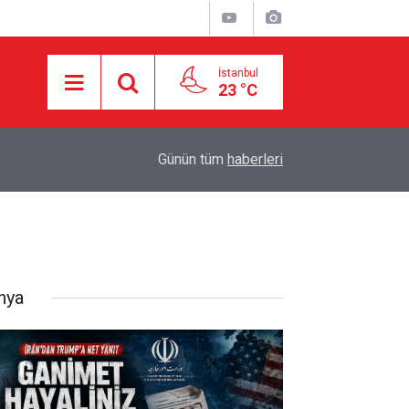
İstanbul
23 °C
18:55
İran ile Umman arasında Hürmüz'de genel çerçev
Günün tüm
haberleri
nya