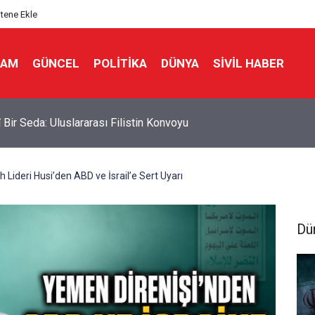
itene Ekle
LAM
GÜNCEL
POLITIKA
DÜNYA
SIVIL HABER
 Bir Seda: Uluslararası Filistin Konvoyu
h Lideri Husi’den ABD ve İsrail’e Sert Uyarı
Dü