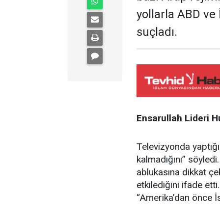
yollarla ABD ve 
suçladı.
Ensarullah Lideri H
Televizyonda yaptığ
kalmadığını” söyledi
ablukasına dikkat ç
etkilediğini ifade e
“Amerika’dan önce İs