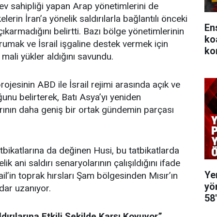
ev sahipliği yapan Arap yönetimlerini de
elerin İran’a yönelik saldırılarla bağlantılı önceki
En
karmadığını belirtti. Bazı bölge yönetimlerinin
ko
rumak ve İsrail işgaline destek vermek için
ko
 mali yükler aldığını savundu.
projesinin ABD ile İsrail rejimi arasında açık ve
unu belirterek, Batı Asya’yı yeniden
rının daha geniş bir ortak gündemin parçası
tatbikatlarına da değinen Husi, bu tatbikatlarda
ik ani saldırı senaryolarının çalışıldığını ifade
Ye
rail’in toprak hırsları Şam bölgesinden Mısır’ın
yö
dar uzanıyor.
58
ldırılarına Etkili Şekilde Karşı Koyuyor”