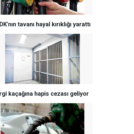
K'nın tavanı hayal kırıklığı yarattı
rgi kaçağına hapis cezası geliyor