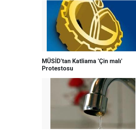
MÜSİD'tan Katliama 'Çin malı'
Protestosu