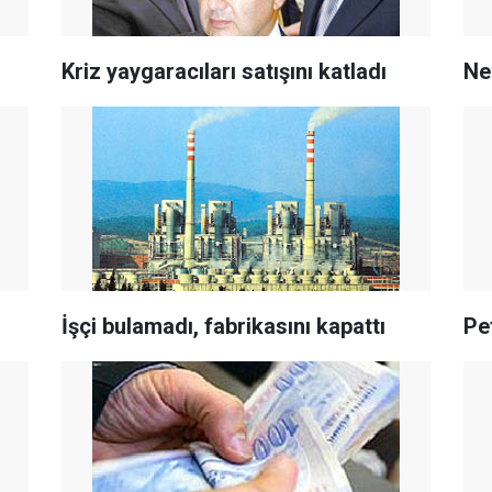
Kriz yaygaracıları satışını katladı
Ne
İşçi bulamadı, fabrikasını kapattı
Pe