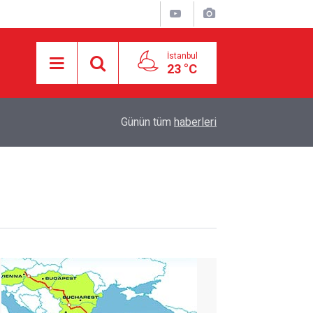
İstanbul
23 °C
16:21
İşgalci Yerleşimciler Filistinlilerin Evlerini Ateşe 
Günün tüm
haberleri