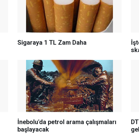
Sigaraya 1 TL Zam Daha
İş
sk
İnebolu'da petrol arama çalışmaları
DT
başlayacak
ge