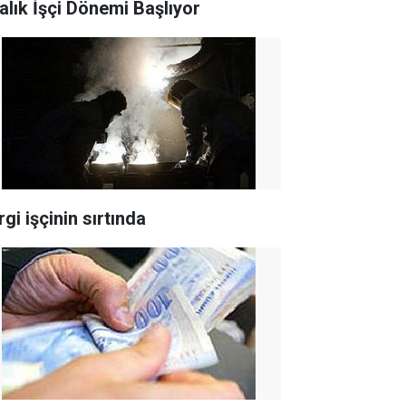
ralık İşçi Dönemi Başlıyor
gi işçinin sırtında