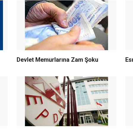
Devlet Memurlarına Zam Şoku
Es