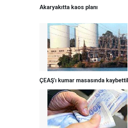
Akaryakıtta kaos planı
ÇEAŞ'ı kumar masasında kaybetti