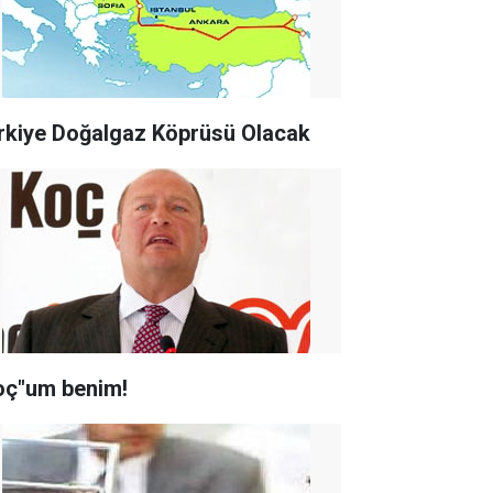
rkiye Doğalgaz Köprüsü Olacak
oç"um benim!