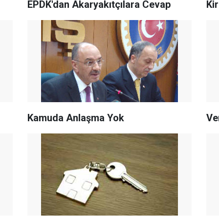
EPDK'dan Akaryakıtçılara Cevap
Ki
Kamuda Anlaşma Yok
Ver