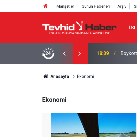
Manşetler
Günün Haberleri
Arşiv
S
İS
a yeni bir marka ismi buldu!
24
18:29
Starbuc
Anasayfa
Ekonomi
Ekonomi