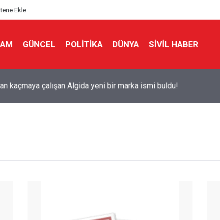
itene Ekle
LAM
GÜNCEL
POLITIKA
DÜNYA
SIVIL HABER
ks'tan 'Tarihi' Skandal: Polisler genel merkezi bastı!