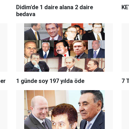
Didim'de 1 daire alana 2 daire
KE
bedava
ler
1 günde soy 197 yılda öde
7 T