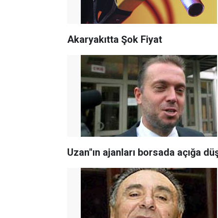
Akaryakıtta Şok Fiyat
Uzan"ın ajanları borsada açığa dü