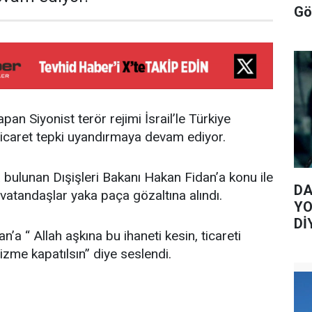
Gö
an Siyonist terör rejimi İsrail’le Türkiye
ticaret tepki uyandırmaya devam ediyor.
bulunan Dışişleri Bakanı Hakan Fidan’a konu ile
DA
ten vatandaşlar yaka paça gözaltına alındı.
YO
Dİ
n’a “ Allah aşkına bu ihaneti kesin, ticareti
nizme kapatılsın” diye seslendi.