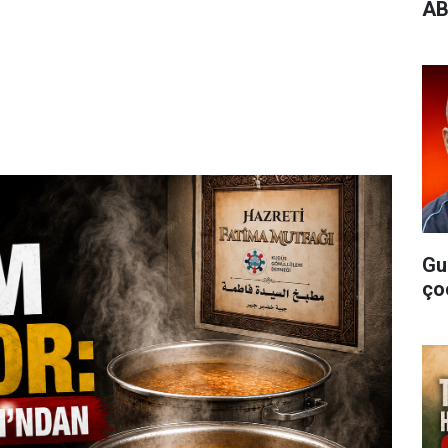
AB
Gu
ço