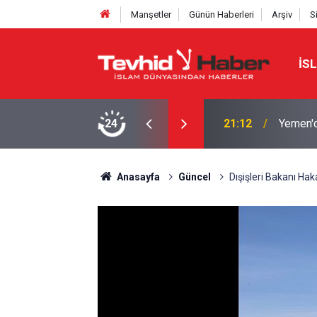
Manşetler
Günün Haberleri
Arşiv
S
İS
Z. FATIMA MUTFAĞI’NDAN YENİ
24
21:12
Yemen'd
Anasayfa
Güncel
Dışişleri Bakanı Hak