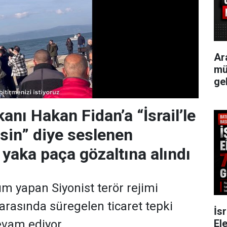
Ar
mü
ge
kanı Hakan Fidan’a “İsrail’le
lsin” diye seslenen
 yaka paça gözaltına alındı
ım yapan Siyonist terör rejimi
e arasında süregelen ticaret tepki
İsr
Ele
vam ediyor.