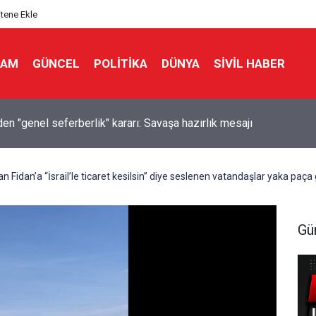
itene Ekle
LAM
GÜNCEL
POLITIKA
DÜNYA
SIVIL HABER
en "genel seferberlik" kararı: Savaşa hazırlık mesajı
an Fidan’a “İsrail’le ticaret kesilsin” diye seslenen vatandaşlar yaka paça 
Gü