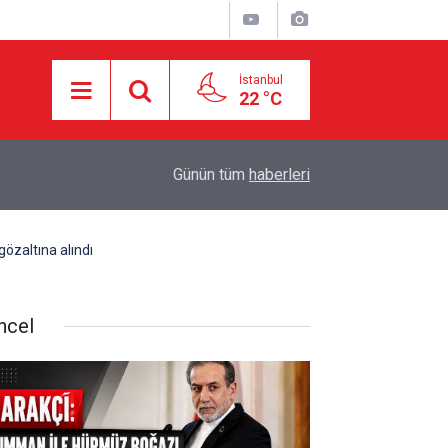
İstanbul
22 °C
17:25
HAMAS: İKİNCİ AŞAMA İÇİN RESMÎ YANIT BE
Günün tüm
haberleri
gözaltına alındı
ncel