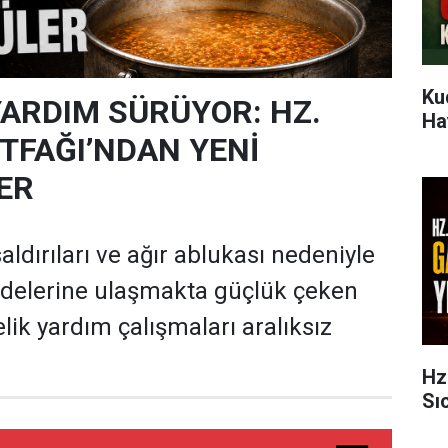
Ku
YARDIM SÜRÜYOR: HZ.
Ha
TFAĞI’NDAN YENİ
ER
 saldırıları ve ağır ablukası nedeniyle
delerine ulaşmakta güçlük çeken
lik yardım çalışmaları aralıksız
Hz
Sı