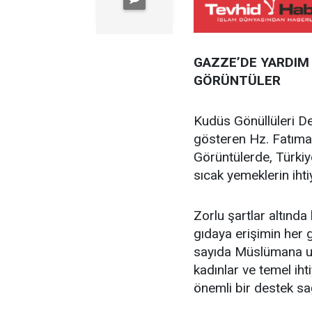
GAZZE’DE YARDIM 
GÖRÜNTÜLER
Kudüs Gönüllüleri D
gösteren Hz. Fatıma 
Görüntülerde, Türkiye
sıcak yemeklerin ihtiy
Zorlu şartlar altınd
gıdaya erişimin her
sayıda Müslümana ulaş
kadınlar ve temel iht
önemli bir destek sağ