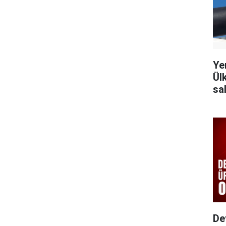
Ye
Ül
sal
De