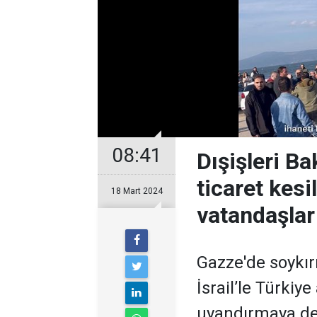
08:41
Dışişleri Ba
ticaret kesi
18 Mart 2024
vatandaşlar
Gazze'de soykır
İsrail’le Türkiy
uyandırmaya de