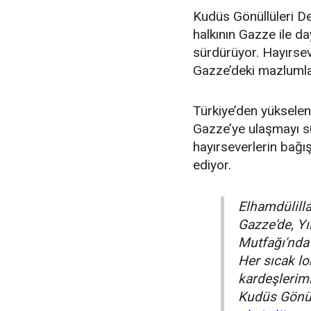
Kudüs Gönüllüleri Der
halkının Gazze ile d
sürdürüyor. Hayırsev
Gazze’deki mazlumlar
Türkiye’den yükselen
Gazze’ye ulaşmayı sü
hayırseverlerin bağı
ediyor.
Elhamdülill
Gazze'de, Yı
Mutfağı'nda
Her sıcak l
kardeşlerim
Kudüs Gönül