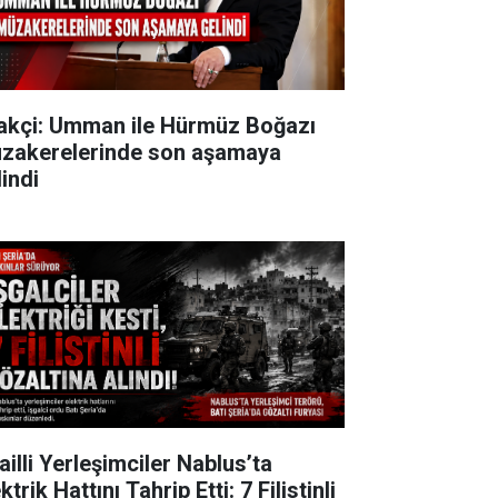
akçi: Umman ile Hürmüz Boğazı
zakerelerinde son aşamaya
lindi
ailli Yerleşimciler Nablus’ta
ktrik Hattını Tahrip Etti: 7 Filistinli