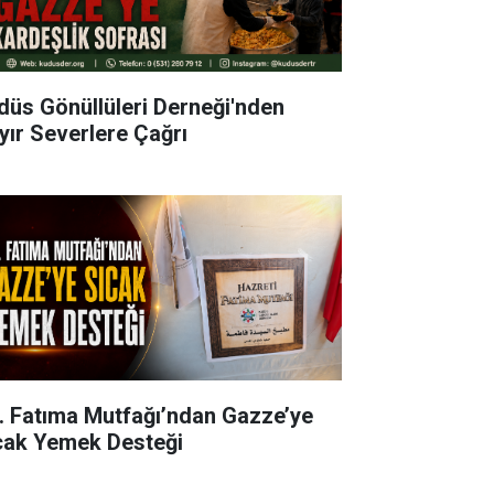
düs Gönüllüleri Derneği'nden
yır Severlere Çağrı
. Fatıma Mutfağı’ndan Gazze’ye
cak Yemek Desteği