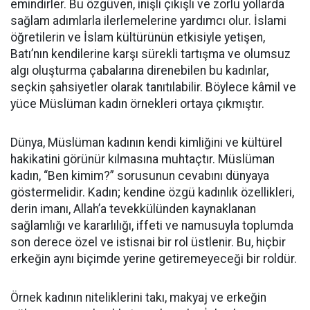
emindirler. Bu özgüven, inişli çıkışlı ve zorlu yollarda
sağlam adımlarla ilerlemelerine yardımcı olur. İslami
öğretilerin ve İslam kültürünün etkisiyle yetişen,
Batı’nın kendilerine karşı sürekli tartışma ve olumsuz
algı oluşturma çabalarına direnebilen bu kadınlar,
seçkin şahsiyetler olarak tanıtılabilir. Böylece kâmil ve
yüce Müslüman kadın örnekleri ortaya çıkmıştır.
Dünya, Müslüman kadının kendi kimliğini ve kültürel
hakikatini görünür kılmasına muhtaçtır. Müslüman
kadın, “Ben kimim?” sorusunun cevabını dünyaya
göstermelidir. Kadın; kendine özgü kadınlık özellikleri,
derin imanı, Allah’a tevekkülünden kaynaklanan
sağlamlığı ve kararlılığı, iffeti ve namusuyla toplumda
son derece özel ve istisnai bir rol üstlenir. Bu, hiçbir
erkeğin aynı biçimde yerine getiremeyeceği bir roldür.
Örnek kadının niteliklerini takı, makyaj ve erkeğin