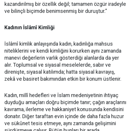
kazandırılmış bir özellik değil; tamamen özgür iradeyle
ve bilinçli biçimde benimsenmiş bir duruştur.”
Kadının İslâmî Kimliği
İslâmî kimlik anlayışında kadın, kadınlığa mahsus
niteliklerini ve kendi kimliğini korurken aynı zamanda
manevi değerlerin varlık gösterdiği alanlarda da yer
alır. Toplumsal ve siyasal meselelerde, sabır ve
direnişte, siyasal katılımda; hatta siyasal kavrayış,
zekâ ve basiret bakımından etkin bir konum üstlenir.
Kadın, millî hedefleri ve İslam medeniyetinin ihtiyaç
duyduğu amaçları doğru biçimde tanır; çağın araçlarını
kavrama, ilerleme ve hakkaniyet konusunda kendisini
donatır. Diğer taraftan evin içinde de daha fazla huzur
ve sükûnet tesis etmeye, aynı zamanda gelişimini
sürdürmeye çalışır. Bütün bunları bir arada