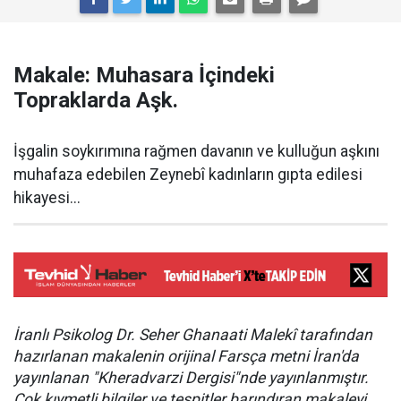
Makale: Muhasara İçindeki
Topraklarda Aşk.
İşgalin soykırımına rağmen davanın ve kulluğun aşkını
muhafaza edebilen Zeynebî kadınların gıpta edilesi
hikayesi...
İranlı Psikolog Dr. Seher Ghanaati Malekî tarafından
hazırlanan makalenin orijinal Farsça metni İran'da
yayınlanan "Kheradvarzi Dergisi"nde yayınlanmıştır.
Çok kıymetli bilgiler ve tespitler barındıran makaleyi