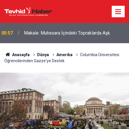
Boykottan kaçmaya çalışan Algida yeni bir marka
18:39
ismi buldu!
Anasayfa
Dünya
Amerika
Columbia Üniversitesi
Öğrencilerinden Gazze'ye Destek