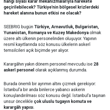
hangi siyasi karar mekanizmalarıyla harekete
geçirilebilecek? Türkiye'nin bölgesel krizlerdeki
hareket alanına bunun etkisi ne olacak?
SEEBRIG bugün
Türkiye, Arnavutluk, Bulgaristan,
Yunanistan, Romanya ve Kuzey Makedonya
olmak
üzere altı ülkenin personelinden oluşuyor. Yapının
resmî kayıtlarında söz konusu ülkelerin askerî
temsilcileri açık biçimde yer alıyor.
Karargâhın yakın dönem personel mevcudu ise
28
askerî personel
olarak açıklanmış durumda.
Burada önemli bir ayrımın altını çizmek gerekiyor:
İstanbul’a bir anda binlerce yabancı askerin
konuşlandırılması söz konusu değil. İstanbul’a taşınan
unsur öncelikle
çok uluslu tugayın komuta ve
karargâh yapısı
.