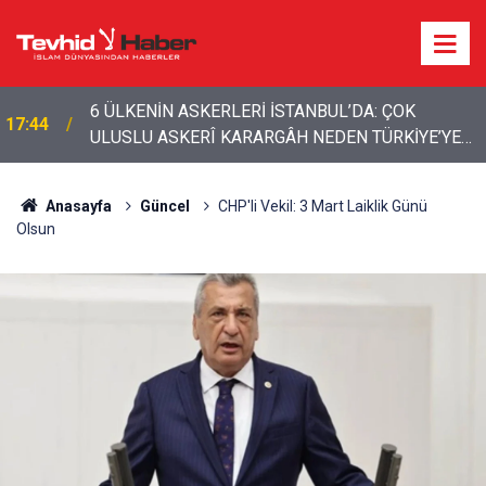
15:01
İran’dan bölgeye çağrı: Yabancı güçler çıkarılmalı
Anasayfa
Güncel
CHP'li Vekil: 3 Mart Laiklik Günü
Olsun