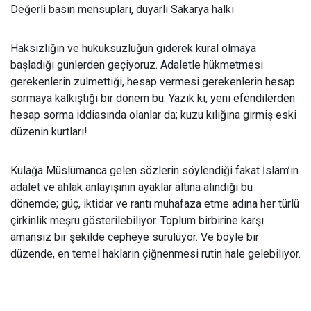
De
ğerli basın mensupları, duyarlı Sakarya halkı
Haks
ızlığın ve hukuksuzluğun giderek kural olmaya
başladığı günlerden geçiyoruz. Adaletle hükmetmesi
gerekenlerin zulmettiği, hesap vermesi gerekenlerin hesap
sormaya kalkıştığı bir dönem bu. Yazık ki, yeni efendilerden
hesap sorma iddiasında olanlar da; kuzu kılığına girmiş eski
düzenin kurtları!
Kula
ğa Müslümanca gelen sözlerin söylendiği fakat İslam’ın
adalet ve ahlak anlayışının ayaklar altına alındığı bu
dönemde; güç, iktidar ve rantı muhafaza etme adına her türlü
çirkinlik meşru gösterilebiliyor. Toplum birbirine karşı
amansız bir şekilde cepheye sürülüyor. Ve böyle bir
düzende, en temel hakların çiğnenmesi rutin hale gelebiliyor.