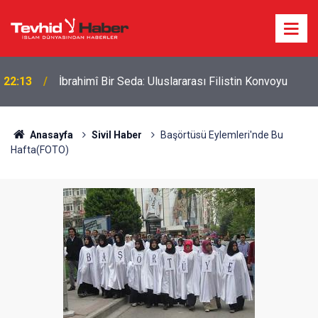
22:13
İbrahimî Bir Seda: Uluslararası Filistin Konvoyu
Anasayfa
Sivil Haber
Başörtüsü Eylemleri'nde Bu
Hafta(FOTO)