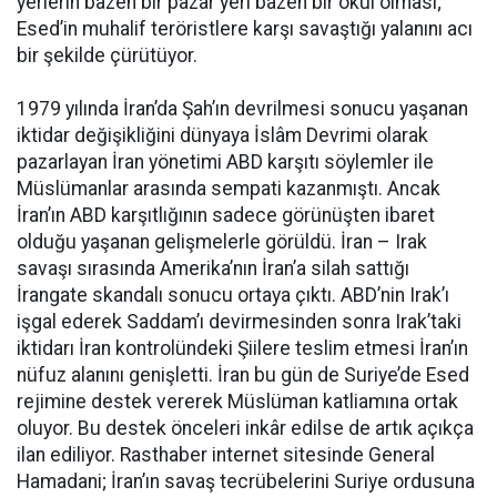
yerlerin bazen bir pazar yeri bazen bir okul olması;
Esed’in muhalif teröristlere karşı savaştığı yalanını acı
bir şekilde çürütüyor.
1979 yılında İran’da Şah’ın devrilmesi sonucu yaşanan
iktidar değişikliğini dünyaya İslâm Devrimi olarak
pazarlayan İran yönetimi ABD karşıtı söylemler ile
Müslümanlar arasında sempati kazanmıştı. Ancak
İran’ın ABD karşıtlığının sadece görünüşten ibaret
olduğu yaşanan gelişmelerle görüldü. İran – Irak
savaşı sırasında Amerika’nın İran’a silah sattığı
İrangate skandalı sonucu ortaya çıktı. ABD’nin Irak’ı
işgal ederek Saddam’ı devirmesinden sonra Irak’taki
iktidarı İran kontrolündeki Şiilere teslim etmesi İran’ın
nüfuz alanını genişletti. İran bu gün de Suriye’de Esed
rejimine destek vererek Müslüman katliamına ortak
oluyor. Bu destek önceleri inkâr edilse de artık açıkça
ilan ediliyor. Rasthaber internet sitesinde General
Hamadani; İran’ın savaş tecrübelerini Suriye ordusuna