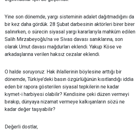
Yine son dönemde, yarg
ı sisteminin adalet dağıtmadığını da
bir kez daha gördük. 28 Şubat darbesinin aktörleri birer birer
salınırken, o sürecin siyasal yargı kararlarıyla mahkûm edilen
Salih Mirzabeyoğlu’na ve Sivas davası sanıklarına, son
olarak Umut davası mağdurları eklendi. Yakup Köse ve
arkadaşlarına verilen haksız cezalar eklendi.
O halde soruyoruz: Hak ihlallerinin böylesine artt
ığı bir
dönemde, Türkiye’deki basın özgürlüğünün kısıtlandığı iddia
eden bir rapora gösterilen siyasal tepkilerin ne kadar
kıymet-i harbiyesi olabilir? Kendisine çeki düzen vermeyi
bırakıp, dünyaya nizamat vermeye kalkışanların sözü ne
kadar değer taşıyabilir?
De
ğerli dostlar,