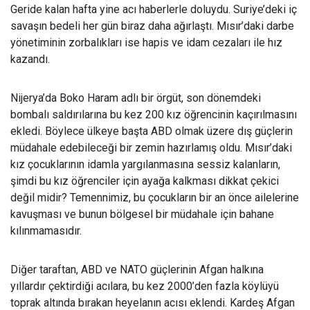
Geride kalan hafta yine ac
ı haberlerle doluydu. Suriye’deki iç
savaşın bedeli her gün biraz daha ağırlaştı. Mısır’daki darbe
yönetiminin zorbalıkları ise hapis ve idam cezaları ile hız
kazandı.
Nijerya’da Boko Haram adl
ı bir örgüt, son dönemdeki
bombalı saldırılarına bu kez 200 kız öğrencinin kaçırılmasını
ekledi. Böylece ülkeye başta ABD olmak üzere dış güçlerin
müdahale edebileceği bir zemin hazırlamış oldu. Mısır’daki
kız çocuklarının idamla yargılanmasına sessiz kalanların,
şimdi bu kız öğrenciler için ayağa kalkması dikkat çekici
değil midir? Temennimiz, bu çocukların bir an önce ailelerine
kavuşması ve bunun bölgesel bir müdahale için bahane
kılınmamasıdır.
Di
ğer taraftan, ABD ve NATO güçlerinin Afgan halkına
yıllardır çektirdiği acılara, bu kez 2000’den fazla köylüyü
toprak altında bırakan heyelanın acısı eklendi. Kardeş Afgan