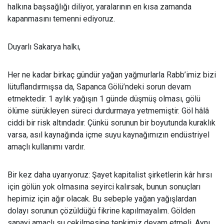
halkına başsağlığı diliyor, yaralarının en kısa zamanda
kapanmasını temenni ediyoruz.
Duyarl
ı Sakarya halkı,
Her ne kadar birkaç gündür ya
ğan yağmurlarla Rabb’imiz bizi
lütuflandırmışsa da, Sapanca Gölü’ndeki sorun devam
etmektedir. 1 aylık yağışın 1 günde düşmüş olması, gölü
ölüme sürükleyen süreci durdurmaya yetmemiştir. Göl hâlâ
ciddi bir risk altındadır. Çünkü sorunun bir boyutunda kuraklık
varsa, asıl kaynağında içme suyu kaynağımızın endüstriyel
amaçlı kullanımı vardır.
Bir kez daha uyar
ıyoruz: Şayet kapitalist şirketlerin kâr hırsı
için gölün yok olmasına seyirci kalırsak, bunun sonuçları
hepimiz için ağır olacak. Bu sebeple yağan yağışlardan
dolayı sorunun çözüldüğü fikrine kapılmayalım. Gölden
sanayi amaçlı su çekilmesine tepkimiz devam etmeli. Aynı