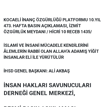
KOCAEL
İ İNANÇ ÖZGÜRLÜĞÜ PLATFORMU 10.YIL
473. HAFTA BASIN AÇIKLAMASI, İZMİT
ÖZGÜRLÜK MEYDANI / HİCRİ 10 RECEB 1435/
İSLAMİ VE İNSANİ MÜCADELE KENDİLERİNİ
ÂLEMLERİN RABBİ OLAN ALLAH’A ADAMIŞ YİĞİT
İNSANLAR ELİ İLE YÜRÜTÜLÜR
İHSD GENEL BAŞKANI: ALİ AKBAŞ
İNSAN HAKLARI SAVUNUCULARI
DERNEĞİ GENEL MERKEZİ,