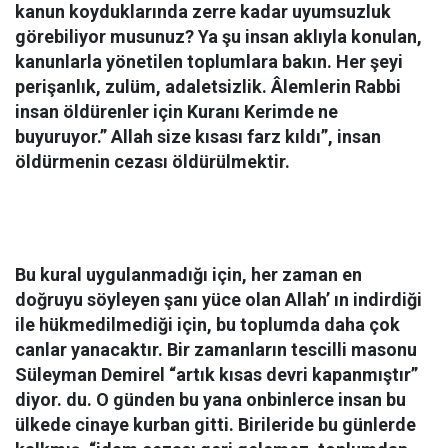
kanun koyduklarında zerre kadar uyumsuzluk
görebiliyor musunuz? Ya şu insan aklıyla konulan,
kanunlarla yönetilen toplumlara bakın. Her şeyi
perişanlık, zulüm, adaletsizlik. Âlemlerin Rabbi
insan öldürenler için Kuranı Kerimde ne
buyuruyor.” Allah size kısası farz kıldı”, insan
öldürmenin cezası öldürülmektir.
Bu kural uygulanmad
ığı için, her zaman en
doğruyu söyleyen şanı yüce olan Allah’ ın indirdiği
ile hükmedilmediği için, bu toplumda daha çok
canlar yanacaktır. Bir zamanların tescilli masonu
Süleyman Demirel “artık kısas devri kapanmıştır”
diyor. du. O günden bu yana onbinlerce insan bu
ülkede cinaye kurban gitti. Birileride bu günlerde