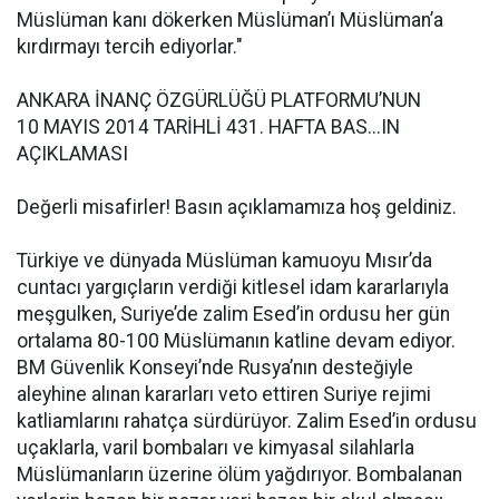
Müslüman kanı dökerken Müslüman’ı Müslüman’a
kırdırmayı tercih ediyorlar."
ANKARA İNANÇ ÖZGÜRLÜĞÜ PLATFORMU’NUN
10 MAYIS 2014 TARİHLİ 431. HAFTA BAS
...
IN
AÇIKLAMASI
Değerli misafirler! Basın açıklamamıza hoş geldiniz.
Türkiye ve dünyada Müslüman kamuoyu Mısır’da
cuntacı yargıçların verdiği kitlesel idam kararlarıyla
meşgulken, Suriye’de zalim Esed’in ordusu her gün
ortalama 80-100 Müslümanın katline devam ediyor.
BM Güvenlik Konseyi’nde Rusya’nın desteğiyle
aleyhine alınan kararları veto ettiren Suriye rejimi
katliamlarını rahatça sürdürüyor. Zalim Esed’in ordusu
uçaklarla, varil bombaları ve kimyasal silahlarla
Müslümanların üzerine ölüm yağdırıyor. Bombalanan