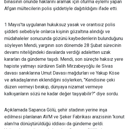
binasının önünde haklarını aramak için oturma eylemi yapan
Afgan mültecilerin polis şiddetiyle dağıtıldığını ifade etti.
1 May
ıs'ta uygulanan hukuksuz yasak ve orantısız polis
şiddeti sebebiyle onlarca kişinin gözaltına alındığı ve
müdahaleler sonucunda gözünü kaybedenlerin bulunduğunu
söyleyen Mendi, yargının son dönemde 28 Şubat sürecinin
devamı niteliğindeki davalarda verdiği adaletten uzak
kararları da gündeme taşıdı. Mendi, son süreçte haksız yere
hapiste yatmayı sürdüren Salih Mirzabeyoğlu ile Sivas
davası sanıklarına Umut Davası mağdurları ve Yakup Köse
ve arkadaşlarının eklendiğini söylerken, "Kendisine çeki
düzen vermeyi bırakıp, dünyaya nizamat vermeye
kalkışanların sözü ne kadar değer taşıyabilir?" diye sordu.
Aç
ıklamada Sapanca Gölü, şehir stadının yerine inşa
edilmesi planlanan AVM ve Şeker Fabrikası arazisinin 'konut
alanı'na dönüştürüldüğü iddiası da gündeme geldi.