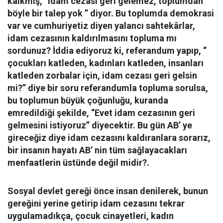
kalkmış, “idam cezası geri gelemez, toplumdan
böyle bir talep yok ” diyor. Bu toplumda demokrasi
var ve cumhuriyetiz diyen yalancı sahtekârlar,
idam cezasının kaldırılmasını topluma mı
sordunuz? İddia ediyoruz ki, referandum yapıp, “
çocukları katleden, kadınları katleden, insanları
katleden zorbalar için, idam cezası geri gelsin
mi?” diye bir soru referandumla topluma sorulsa,
bu toplumun büyük çoğunluğu, kuranda
emredildiği şekilde, “Evet idam cezasının geri
gelmesini istiyoruz” diyecektir. Bu gün AB’ ye
gireceğiz diye idam cezasını kaldıranlara sorarız,
bir insanın hayatı AB’ nin tüm sağlayacakları
menfaatlerin üstünde değil midir?.
Sosyal devlet gere
ği önce insan denilerek, bunun
gereğini yerine getirip idam cezasını tekrar
uygulamadıkça, çocuk cinayetleri, kadın