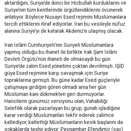
aktardığını, Suriye’de ikinci bir Hizbullah kurduklarını ve
Suriye’nin tüm kentlerinde örgütlendiklerini övünerek
anlatıyor. Böylece Nusayri Esed rejimini Müslümanlara
tercih ettiklerini itiraf ediyorlar. İran bu vesileyle nüfuz
alanına Suriye’yi de katarak Akdeniz’e ulaşmış olacak.
İran İslâm Cumhuriyeti’nin Suriyeli Müslümanlara
yapmış olduğu bu ihanet ile birlikte Irak Şam İslâm
Devleti Örgütü’nün ihaneti de olmasaydı bu gün
Suriye’de zalim Esed yönetimi çoktan devrilmişti. IŞİD
güya Esed rejimine karşı savaşmak için Suriye
topraklarına girmişti. Bu güne kadar Esed güçleriyle
çatışmaya girdiğini gören olmadı ama her gün
Müslüman kanı dökmekten geri durmuyorlar.
Haricilerin günümüz versiyonu olan, Vahabiliği
Selefilik olarak pazarlayan bu grup, günah işlediğine
karar verdiği Müslümanları tekfir ederek zalimce
katlediyor, katlettiği Müslümanların kesik başlarını da
sokaklarda teşhir ediyor. Peygamber Efendimiz (sav)