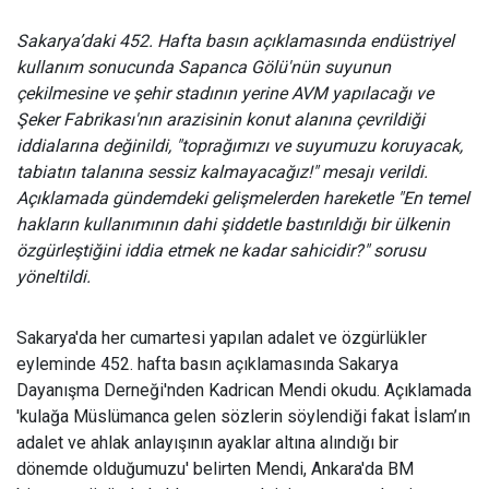
Sakarya’daki 452. Hafta bas
ın açıklamasında endüstriyel
kullanım sonucunda Sapanca Gölü'nün suyunun
çekilmesine ve şehir stadının yerine AVM yapılacağı ve
Şeker Fabrikası'nın arazisinin konut alanına çevrildiği
iddialarına değinildi, "toprağımızı ve suyumuzu koruyacak,
tabiatın talanına sessiz kalmayacağız!" mesajı verildi.
Açıklamada gündemdeki gelişmelerden hareketle "En temel
hakların kullanımının dahi şiddetle bastırıldığı bir ülkenin
özgürleştiğini iddia etmek ne kadar sahicidir?" sorusu
yöneltildi.
Sakarya'da her cumartesi yap
ılan adalet ve özgürlükler
eyleminde 452. hafta basın açıklamasında Sakarya
Dayanışma Derneği'nden Kadrican Mendi okudu. Açıklamada
'kulağa Müslümanca gelen sözlerin söylendiği fakat İslam’ın
adalet ve ahlak anlayışının ayaklar altına alındığı bir
dönemde olduğumuzu' belirten Mendi, Ankara'da BM