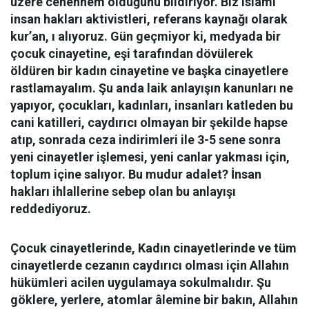
üzere cehennem olduğunu bildiriyor. Biz islami
insan hakları aktivistleri, referans kaynağı olarak
kur’an, ı alıyoruz. Gün geçmiyor ki, medyada bir
çocuk cinayetine, eşi tarafından dövülerek
öldüren bir kadın cinayetine ve başka cinayetlere
rastlamayalım. Şu anda laik anlayışın kanunları ne
yapıyor, çocukları, kadınları, insanları katleden bu
cani katilleri, caydırıcı olmayan bir şekilde hapse
atıp, sonrada ceza indirimleri ile 3-5 sene sonra
yeni cinayetler işlemesi, yeni canlar yakması için,
toplum içine salıyor. Bu mudur adalet? İnsan
hakları ihlallerine sebep olan bu anlayışı
reddediyoruz.
Çocuk cinayetlerinde, Kad
ın cinayetlerinde ve tüm
cinayetlerde cezanın caydırıcı olması için Allahın
hükümleri acilen uygulamaya sokulmalıdır. Şu
göklere, yerlere, atomlar âlemine bir bakın, Allahın