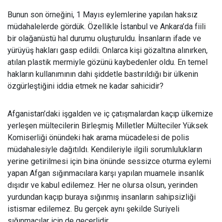
Bunun son örne
ğini, 1 Mayıs eylemlerine yapılan haksız
müdahalelerde gördük. Özellikle İstanbul ve Ankara’da fiili
bir olağanüstü hal durumu oluşturuldu. İnsanların ifade ve
yürüyüş hakları gasp edildi. Onlarca kişi gözaltına alınırken,
atılan plastik mermiyle gözünü kaybedenler oldu. En temel
hakların kullanımının dahi şiddetle bastırıldığı bir ülkenin
özgürleştiğini iddia etmek ne kadar sahicidir?
Afganistan’daki i
şgalden ve iç çatışmalardan kaçıp ülkemize
yerleşen mültecilerin Birleşmiş Milletler Mülteciler Yüksek
Komiserliği önündeki hak arama mücadelesi de polis
müdahalesiyle dağıtıldı. Kendileriyle ilgili sorumlulukların
yerine getirilmesi için bina önünde sessizce oturma eylemi
yapan Afgan sığınmacılara karşı yapılan muamele insanlık
dışıdır ve kabul edilemez. Her ne olursa olsun, yerinden
yurdundan kaçıp buraya sığınmış insanların sahipsizliği
istismar edilemez. Bu gerçek aynı şekilde Suriyeli
sığınmacılar için de geçerlidir.