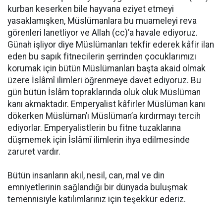
kurban keserken bile hayvana eziyet etmeyi
yasaklamışken, Müslümanlara bu muameleyi reva
görenleri lanetliyor ve Allah (cc)’a havale ediyoruz.
Günah işliyor diye Müslümanları tekfir ederek kâfir ilan
eden bu sapık fitnecilerin şerrinden çocuklarımızı
korumak için bütün Müslümanları başta akaid olmak
üzere İslâmî ilimleri öğrenmeye davet ediyoruz. Bu
gün bütün İslâm topraklarında oluk oluk Müslüman
kanı akmaktadır. Emperyalist kâfirler Müslüman kanı
dökerken Müslüman’ı Müslüman’a kırdırmayı tercih
ediyorlar. Emperyalistlerin bu fitne tuzaklarına
düşmemek için İslâmî ilimlerin ihya edilmesinde
zaruret vardır.
Bütün insanların akıl, nesil, can, mal ve din
emniyetlerinin sağlandığı bir dünyada buluşmak
temennisiyle katılımlarınız için teşekkür ederiz.