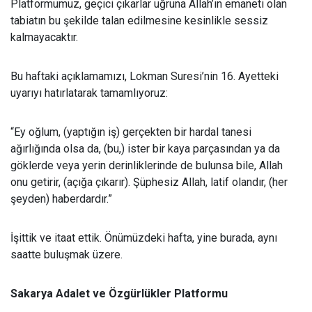
Platformumuz, geçici ç
ıkarlar uğruna Allah’ın emaneti olan
tabiatın bu şekilde talan edilmesine kesinlikle sessiz
kalmayacaktır.
Bu haftaki aç
ıklamamızı, Lokman Suresi’nin 16. Ayetteki
uyarıyı hatırlatarak tamamlıyoruz:
“Ey o
ğlum, (yaptığın iş) gerçekten bir hardal tanesi
ağırlığında olsa da, (bu,) ister bir kaya parçasından ya da
göklerde veya yerin derinliklerinde de bulunsa bile, Allah
onu getirir, (açığa çıkarır). Şüphesiz Allah, latif olandır, (her
şeyden) haberdardır.”
İşittik ve itaat ettik. Önümüzdeki hafta, yine burada, aynı
saatte buluşmak üzere.
Sakarya Adalet ve Özgürlükler Platformu