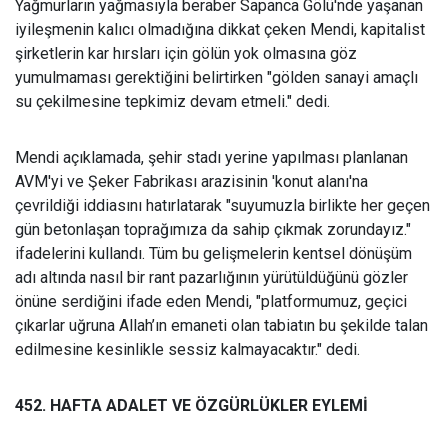
Yağmurların yağmasıyla beraber Sapanca Gölü'nde yaşanan
iyileşmenin kalıcı olmadığına dikkat çeken Mendi, kapitalist
şirketlerin kar hırsları için gölün yok olmasına göz
yumulmaması gerektiğini belirtirken "gölden sanayi amaçlı
su çekilmesine tepkimiz devam etmeli." dedi.
Mendi aç
ıklamada, şehir stadı yerine yapılması planlanan
AVM'yi ve Şeker Fabrikası arazisinin 'konut alanı'na
çevrildiği iddiasını hatırlatarak "suyumuzla birlikte her geçen
gün betonlaşan toprağımıza da sahip çıkmak zorundayız."
ifadelerini kullandı. Tüm bu gelişmelerin kentsel dönüşüm
adı altında nasıl bir rant pazarlığının yürütüldüğünü gözler
önüne serdiğini ifade eden Mendi, "platformumuz, geçici
çıkarlar uğruna Allah’ın emaneti olan tabiatın bu şekilde talan
edilmesine kesinlikle sessiz kalmayacaktır." dedi.
452. HAFTA ADALET VE ÖZGÜRLÜKLER EYLEM
İ