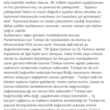
asla üstünlük vesilesi olamaz. Bir milletin topyekün aşağılanması
ve hor görülmesi ırkçı ve şovenist bir yaklaşımdır… Toptancı
yaklaşımlar İslami ve insani değerleri ayaklar altına almakta ve
toplumsal dokumuzda onarılması zor hasarlara yol açmaktadır.”
dedi. Toplumsal ifsadın ve ahlaki çöküntünün vardığı boyutlara
dikkat çekilen açıklamanın sonunda, cenaze namazı için katılım
çağrısı yapıldı.
Açıklamanın diğer gündem maddelerinde Avrupa
Parlamentosu’nun Türkiye ile müzakareleri durdurma ve
Almanya’daki G20 zirvesi vardı. Konuyla ilgili olarak şu
değerlendirmeler yapıldı: “28 Şubat darbesi ve 15 Temmuz darbe
teşebbüsü ile ilgili hiçbir tavır almayan, hatta örtülü veya örtüsüz
olarak bu darbeleri destekleyen bir Avrupa'nın menfaatlerinin
zarar görmesi ihtimali üzerine Türkiye üzerine ağıtlar yakması
halkımızın vicdanında mahkum edilecektir. Türkiye'nin de sırf
ekonomik bağımlılık nedeniyle Avrupa Birliği macerasını devam
ettirme anlayışını değiştirme zamanı gelmiştir... Türkiye halkı bir
tüketim toplumu haline getirilerek, üretim yerine turizm, inşaat ve
hizmet sektörleri desteklenerek ekonomik bağımsızlığın
sağlanamayacağı ne zaman fark edilecektir? Türkiye tam
bağımsızlığı lafta değil, uygulamada ortaya koymalıdır… İç
barışını sağlamış ve halkların birbirine kenetlendiği bir Türkiye'nin
yapısal dönüşümlerle ekonomik bağımsızlık yolunda önemli
mesafeleri kısa sürede alacağına da inancımız tamdır. Türkiye