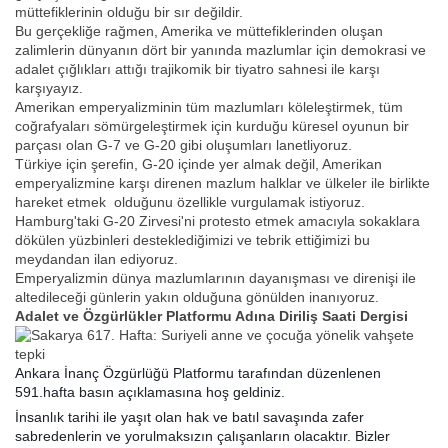
müttefiklerinin olduğu bir sır değildir.
Bu gerçekliğe rağmen, Amerika ve müttefiklerinden oluşan
zalimlerin dünyanın dört bir yanında mazlumlar için demokrasi ve
adalet çığlıkları attığı trajikomik bir tiyatro sahnesi ile karşı
karşıyayız.
Amerikan emperyalizminin tüm mazlumları köleleştirmek, tüm
coğrafyaları sömürgeleştirmek için kurduğu küresel oyunun bir
parçası olan G-7 ve G-20 gibi oluşumları lanetliyoruz.
Türkiye için şerefin, G-20 içinde yer almak değil, Amerikan
emperyalizmine karşı direnen mazlum halklar ve ülkeler ile birlikte
hareket etmek olduğunu özellikle vurgulamak istiyoruz.
Hamburg'taki G-20 Zirvesi'ni protesto etmek amacıyla sokaklara
dökülen yüzbinleri desteklediğimizi ve tebrik ettiğimizi bu
meydandan ilan ediyoruz.
Emperyalizmin dünya mazlumlarının dayanışması ve direnişi ile
altedileceği günlerin yakın olduğuna gönülden inanıyoruz.
Adalet ve Özgürlükler Platformu Adına Diriliş Saati Dergisi
Ankara İnanç Özgürlüğü Platformu tarafından düzenlenen
591.hafta basın açıklamasına hoş geldiniz.
İnsanlık tarihi ile yaşıt olan hak ve batıl savaşında zafer
sabredenlerin ve yorulmaksızın çalışanların olacaktır. Bizler