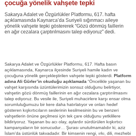
çocuğa yönelik vahşete tepki
Sakarya Adalet ve Özgürlükler Platformu, 617. hafta
açıklamasında Kaynarca’da Suriyeli sığınmacı aileye
yönelik vahşete tepki göstererek “Gözü dönmüş faillerin
en ağır cezalara çarptırılmasını talep ediyoruz” dedi.
Sakarya Adalet ve Özgürlükler Platformu, 617. Hafta basın
açıklamasında, Kaynarca ilçesinde Suriyeli hamile kadın ve
çocuğuna yönelik gerçekleştirilen vahşete tepki gösterdi.
Platform
adına Ali Gürler’in okuduğu açıklamada
“Öncelikle yaşanan bu
vahşet karşısında üzüntülerimizin sonsuz olduğunu belirtiyor,
vahşetin gözü dönmüş faillerinin en ağır cezalara çarptırılmasını
talep ediyoruz. Bu vesile ile, Suriyeli muhacirlere karşı ensar olma
sorumluluğumuzu bir kere daha hatırlatıyor ve onları hedef
gösteren kışkırtıcıların seslerinin kesilmesinin bu ve benzeri
vahşetlerin önüne geçilmesi için tek çare olduğunu yetkililere
bildiriyoruz. Yaşanan bu acı olay, aylardır sürdürülen kışkırtıcı
kampanyaların bir sonucudur… Şurası unutulmamalıdır ki, aziz
İslam'da üstünlük takvadadır. Bir kimsenin rengi, ırkı, dili, mezhebi