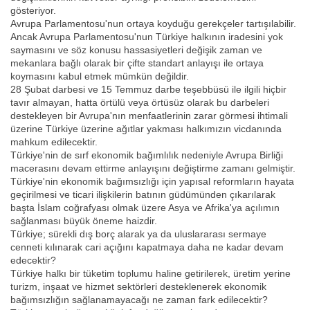
gösteriyor.
Avrupa Parlamentosu'nun ortaya koyduğu gerekçeler tartışılabilir.
Ancak Avrupa Parlamentosu'nun Türkiye halkının iradesini yok
saymasını ve söz konusu hassasiyetleri değişik zaman ve
mekanlara bağlı olarak bir çifte standart anlayışı ile ortaya
koymasını kabul etmek mümkün değildir.
28 Şubat darbesi ve 15 Temmuz darbe teşebbüsü ile ilgili hiçbir
tavır almayan, hatta örtülü veya örtüsüz olarak bu darbeleri
destekleyen bir Avrupa'nın menfaatlerinin zarar görmesi ihtimali
üzerine Türkiye üzerine ağıtlar yakması halkımızın vicdanında
mahkum edilecektir.
Türkiye'nin de sırf ekonomik bağımlılık nedeniyle Avrupa Birliği
macerasını devam ettirme anlayışını değiştirme zamanı gelmiştir.
Türkiye'nin ekonomik bağımsızlığı için yapısal reformların hayata
geçirilmesi ve ticari ilişkilerin batının güdümünden çıkarılarak
başta İslam coğrafyası olmak üzere Asya ve Afrika'ya açılımın
sağlanması büyük öneme haizdir.
Türkiye; sürekli dış borç alarak ya da uluslararası sermaye
cenneti kılınarak cari açığını kapatmaya daha ne kadar devam
edecektir?
Türkiye halkı bir tüketim toplumu haline getirilerek, üretim yerine
turizm, inşaat ve hizmet sektörleri desteklenerek ekonomik
bağımsızlığın sağlanamayacağı ne zaman fark edilecektir?