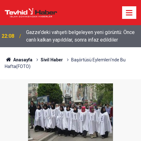
HAMAS ANLAŞMAYA BAĞLILIĞINI YİNELEDİ:
19:17
SÖZDE GARANTÖRLER NETANYAHU’YA NEDEN
DUR DİYEMİYOR?
Anasayfa
Sivil Haber
Başörtüsü Eylemleri'nde Bu
Hafta(FOTO)