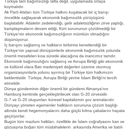
Türkiye tam bağımsızlığı lafta değil, uygulamada ortaya
koymalıdır.
Ak Parti iktidarı tüm Türkiye halkını kuşatacak bir iç barışı
öncelikle sağlayarak ekonomik bağımsızlık yürüyüşünü
başlatabilir. Adaletin zedelendiği, gelir adaletsizliğinin zirve yaptığı,
kamplaşmaların devam ettiği, Kürt sorununun çözülmediği bir
Türkiye'nin ekonomik bağımsızlığının mümkün olmadığını
düşünüyoruz.
İç barışını sağlamış ve halkların birbirine kenetlendiği bir
Türkiye'nin yapısal dönüşümlerle ekonomik bağımsızlık yolunda
önemli mesafeleri kısa sürede alacağına da inancımız tamdır.
Ekonomik bağımsızlığını sağlamış ve Avrupa Birliği gibi ekonomik
ve kültürel olara Batı medeniyeti değerleri üzerine oturmuş
organizasyonlarla yolunu ayırmış bir Türkiye tüm halkımızın
beklentisidir. Türkiye, Avrupa Birliği yerine İslam Birliği'ni tercih
etmelidir.
Dünya gündeminin diğer önemli bir gündemi Almanya'nın
Hamburg kentinde gerçekleştirilecek olan G-20 zirvesidir.
G-7 ve G-20 oluşumları küresel kapitalizmin şov arenalarıdır.
Dünyayı yöneten egemenler halkların sorununa çözüm başlığı
altında kendi hegemonyalarını daha güçlü kılma çabalarını hayata
geçiriyorlar.
Bugün tüm mazlum halkları, özellikle de İslam coğrafyasını kan ve
gözyaşına boğan tüm müdahalelerin arkasında Amerika ve batılı