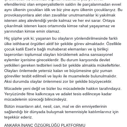
efendileriniz olan emperyalistlerin saldırı ile parçalanmadan evvel
aynı ülkenin çocukları idik ve biz yine aynı ülkenin çocuklarıyız. Bu
provokasyonlara alet olan zavallılar unutmamalılar ki yakılmak
istenen ateş alevlendiği yerde kalmaz ve her evi sarar. Ortaya
çıkarılmak istenen kaos ortamında kimse rahat yaşayamaz ve
yarınından kimse emin olamaz.
Hiç şüphe yok ki; yaşanan bu olayların yönlendirilmesinde farklı
ülke istihbarat örgütleri aktif bir şekilde görev almaktadır. Özellikle
çocuk katili Eset’e bağlı muhaberat elemanları ve iş birlikçi
taşeronları toplumsal olayları körüklemek adına sansasyonel
eylemler içerisine gireceklerdir. Bu durum karşısında devlet
yetkilileri gereken tedbirleri ivedi bir şekilde almakla mükelleftirler.
Olayları önlemede yetersiz kalan ve büyümesine göz yuman
görevliler tesbit edilmeli ve layıkı ile muamelede bulunulmalıdır.
Aksi durumda olaylar önlenmesi zor bir şekilde büyüyecektir.
Mücadele yeni değil ve bizler bu mücadelede hakkın tarafındayız.
Yeryüzünde fitne kalkıncaya ve adalet tesis edilinceye kadar
mücadelenin süreceği bilincindeyiz.
Bütün insanların akıl, nesil, can, mal ve din emniyetlerinin
sağlandığı bir dünyada buluşmak temennisiyle katılımlarınız için
teşekkür ederiz.
ANKARA İNANÇ ÖZGÜRLÜĞÜ PLATFORMU