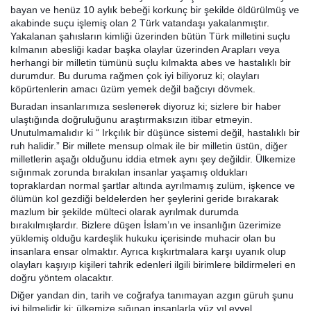
bayan ve henüz 10 aylık bebeği korkunç bir şekilde öldürülmüş ve
akabinde suçu işlemiş olan 2 Türk vatandaşı yakalanmıştır.
Yakalanan şahısların kimliği üzerinden bütün Türk milletini suçlu
kılmanın abesliği kadar başka olaylar üzerinden Arapları veya
herhangi bir milletin tümünü suçlu kılmakta abes ve hastalıklı bir
durumdur. Bu duruma rağmen çok iyi biliyoruz ki; olayları
köpürtenlerin amacı üzüm yemek değil bağcıyı dövmek.
Buradan insanlarımıza seslenerek diyoruz ki; sizlere bir haber
ulaştığında doğruluğunu araştırmaksızın itibar etmeyin.
Unutulmamalıdır ki “ Irkçılık bir düşünce sistemi değil, hastalıklı bir
ruh halidir.” Bir millete mensup olmak ile bir milletin üstün, diğer
milletlerin aşağı olduğunu iddia etmek aynı şey değildir. Ülkemize
sığınmak zorunda bırakılan insanlar yaşamış oldukları
topraklardan normal şartlar altında ayrılmamış zulüm, işkence ve
ölümün kol gezdiği beldelerden her şeylerini geride bırakarak
mazlum bir şekilde mülteci olarak ayrılmak durumda
bırakılmışlardır. Bizlere düşen İslam’ın ve insanlığın üzerimize
yüklemiş olduğu kardeşlik hukuku içerisinde muhacir olan bu
insanlara ensar olmaktır. Ayrıca kışkırtmalara karşı uyanık olup
olayları kaşıyıp kişileri tahrik edenleri ilgili birimlere bildirmeleri en
doğru yöntem olacaktır.
Diğer yandan din, tarih ve coğrafya tanımayan azgın güruh şunu
iyi bilmelidir ki; ülkemize sığınan insanlarla yüz yıl evvel