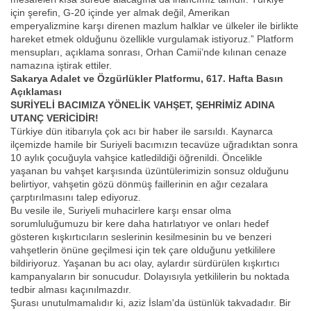
için şerefin, G-20 içinde yer almak değil, Amerikan
emperyalizmine karşı direnen mazlum halklar ve ülkeler ile birlikte
hareket etmek olduğunu özellikle vurgulamak istiyoruz.” Platform
mensupları, açıklama sonrası, Orhan Camii’nde kılınan cenaze
namazına iştirak ettiler.
Sakarya Adalet ve Özgürlükler Platformu, 617. Hafta Basın
Açıklaması
SURİYELİ BACIMIZA YÖNELİK VAHŞET, ŞEHRİMİZ ADINA
UTANÇ VERİCİDİR!
Türkiye dün itibarıyla çok acı bir haber ile sarsıldı. Kaynarca
ilçemizde hamile bir Suriyeli bacımızın tecavüze uğradıktan sonra
10 aylık çocuğuyla vahşice katledildiği öğrenildi. Öncelikle
yaşanan bu vahşet karşısında üzüntülerimizin sonsuz olduğunu
belirtiyor, vahşetin gözü dönmüş faillerinin en ağır cezalara
çarptırılmasını talep ediyoruz.
Bu vesile ile, Suriyeli muhacirlere karşı ensar olma
sorumluluğumuzu bir kere daha hatırlatıyor ve onları hedef
gösteren kışkırtıcıların seslerinin kesilmesinin bu ve benzeri
vahşetlerin önüne geçilmesi için tek çare olduğunu yetkililere
bildiriyoruz. Yaşanan bu acı olay, aylardır sürdürülen kışkırtıcı
kampanyaların bir sonucudur. Dolayısıyla yetkililerin bu noktada
tedbir alması kaçınılmazdır.
Şurası unutulmamalıdır ki, aziz İslam'da üstünlük takvadadır. Bir