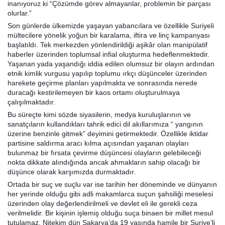
inanıyoruz ki “Çözümde görev almayanlar, problemin bir parçası
olurlar.”
Son günlerde ülkemizde yaşayan yabancılara ve özellikle Suriyeli
mültecilere yönelik yoğun bir karalama, iftira ve linç kampanyası
başlatıldı. Tek merkezden yönlendirildiği aşikâr olan manipülatif
haberler üzerinden toplumsal infial oluşturma hedeflenmektedir.
Yaşanan yada yaşandığı iddia edilen olumsuz bir olayın ardından
etnik kimlik vurgusu yapılıp toplumu ırkçı düşünceler üzerinden
harekete geçirme planları yapılmakta ve sonrasında nerede
duracağı kestirilemeyen bir kaos ortamı oluşturulmaya
çalışılmaktadır.
Bu süreçte kimi sözde siyasilerin, medya kuruluşlarının ve
sanatçıların kullandıkları tahrik edici dil akıllarımıza “ yangının
üzerine benzinle gitmek” deyimini getirmektedir. Özellikle iktidar
partisine saldırma aracı kılma açısından yaşanan olayları
bulunmaz bir fırsata çevirme düşüncesi olayların gelebileceği
nokta dikkate alındığında ancak ahmakların sahip olacağı bir
düşünce olarak karşımızda durmaktadır.
Ortada bir suç ve suçlu var ise tarihin her döneminde ve dünyanın
her yerinde olduğu gibi adli makamlarca suçun şahsiliği meselesi
üzerinden olay değerlendirilmeli ve devlet eli ile gerekli ceza
verilmelidir. Bir kişinin işlemiş olduğu suça binaen bir millet mesul
tutulamaz. Nitekim dün Sakarya’da 19 yaşında hamile bir Suriye’li