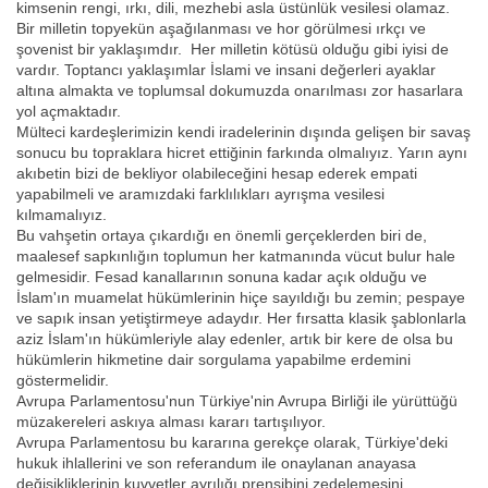
kimsenin rengi, ırkı, dili, mezhebi asla üstünlük vesilesi olamaz.
Bir milletin topyekün aşağılanması ve hor görülmesi ırkçı ve
şovenist bir yaklaşımdır. Her milletin kötüsü olduğu gibi iyisi de
vardır. Toptancı yaklaşımlar İslami ve insani değerleri ayaklar
altına almakta ve toplumsal dokumuzda onarılması zor hasarlara
yol açmaktadır.
Mülteci kardeşlerimizin kendi iradelerinin dışında gelişen bir savaş
sonucu bu topraklara hicret ettiğinin farkında olmalıyız. Yarın aynı
akıbetin bizi de bekliyor olabileceğini hesap ederek empati
yapabilmeli ve aramızdaki farklılıkları ayrışma vesilesi
kılmamalıyız.
Bu vahşetin ortaya çıkardığı en önemli gerçeklerden biri de,
maalesef sapkınlığın toplumun her katmanında vücut bulur hale
gelmesidir. Fesad kanallarının sonuna kadar açık olduğu ve
İslam'ın muamelat hükümlerinin hiçe sayıldığı bu zemin; pespaye
ve sapık insan yetiştirmeye adaydır. Her fırsatta klasik şablonlarla
aziz İslam'ın hükümleriyle alay edenler, artık bir kere de olsa bu
hükümlerin hikmetine dair sorgulama yapabilme erdemini
göstermelidir.
Avrupa Parlamentosu'nun Türkiye'nin Avrupa Birliği ile yürüttüğü
müzakereleri askıya alması kararı tartışılıyor.
Avrupa Parlamentosu bu kararına gerekçe olarak, Türkiye'deki
hukuk ihlallerini ve son referandum ile onaylanan anayasa
değişikliklerinin kuvvetler ayrılığı prensibini zedelemesini