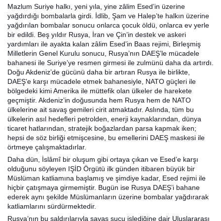
Mazlum Suriye halkı, yeni yıla, yine zâlim Esed’in üzerine
yağdırdığı bombalarla girdi. İdlib, Şam ve Halep’te halkın üzerine
yağdırılan bombalar sonucu onlarca çocuk öldü, onlarca ev yerle
bir edildi. Beş yıldır Rusya, İran ve Çin’in destek ve askeri
yardımları ile ayakta kalan zâlim Esed’in Baas rejimi, Birleşmiş
Milletlerin Genel Kurulu sonucu, Rusya’nın DAEŞ’le mücadele
bahanesi ile Suriye’ye resmen girmesi ile zulmünü daha da artırdı.
Doğu Akdeniz’de gücünü daha bir artıran Rusya ile birlikte,
DAEŞ’e karşı mücadele etmek bahanesiyle, NATO güçleri ile
bölgedeki kimi Amerika ile müttefik olan ülkeler de harekete
geçmiştir. Akdeniz’in doğusunda hem Rusya hem de NATO
ülkelerine ait savaş gemileri cirit atmaktadır. Aslında, tüm bu
ülkelerin asıl hedefleri petrolden, enerji kaynaklarından, dünya
ticaret hatlarından, stratejik boğazlardan parsa kapmak iken;
hepsi de söz birliği etmişcesine, bu emellerini DAEŞ maskesi ile
örtmeye çalışmaktadırlar.
Daha dün, İslâmî bir oluşum gibi ortaya çıkan ve Esed’e karşı
olduğunu söyleyen IŞİD Örgütü ilk günden itibaren büyük bir
Müslüman katliamına başlamış ve şimdiye kadar, Esed rejimi ile
hiçbir çatışmaya girmemiştir. Bugün ise Rusya DAEŞ’i bahane
ederek aynı şekilde Müslümanların üzerine bombalar yağdırarak
katliamlarını sürdürmektedir.
Rusya’nın bu saldırılarıyla savaş suçu işlediğine dair Uluslararası