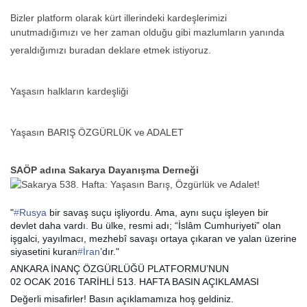
Bizler platform olarak kürt illerindeki kardeşlerimizi
unutmadığımızı ve her zaman olduğu gibi mazlumların yanında
yeraldığımızı buradan deklare etmek istiyoruz.
Yaşasın halkların kardeşliği
Yaşasın BARIŞ ÖZGÜRLÜK ve ADALET
SAÖP adına Sakarya Dayanışma Derneği
"
‪#‎
Rusya‬
bir savaş suçu işliyordu. Ama, aynı suçu işleyen bir
devlet daha vardı. Bu ülke, resmi adı; “İslâm Cumhuriyeti” olan
işgalci, yayılmacı, mezhebî savaşı ortaya çıkaran ve yalan üzerine
siyasetini kuran
‪#‎
İran‬
’dır."
ANKARA İNANÇ ÖZGÜRLÜĞÜ PLATFORMU’NUN
02 OCAK 2016 TARİHLİ 513. HAFTA BASIN AÇIKLAMASI
Değerli misafirler! Basın açıklamamıza hoş geldiniz.