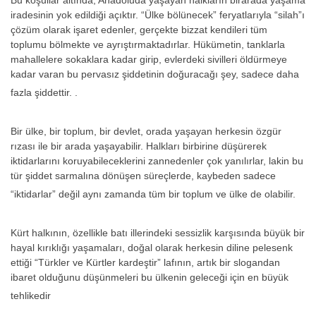
iradesinin yok edildiği açıktır. “Ülke bölünecek” feryatlarıyla “silah”ı
çözüm olarak işaret edenler, gerçekte bizzat kendileri tüm
toplumu bölmekte ve ayrıştırmaktadırlar. Hükümetin, tanklarla
mahallelere sokaklara kadar girip, evlerdeki sivilleri öldürmeye
kadar varan bu pervasız şiddetinin doğuracağı şey, sadece daha
fazla şiddettir. .
Bir ülke, bir toplum, bir devlet, orada yaşayan herkesin özgür
rızası ile bir arada yaşayabilir. Halkları birbirine düşürerek
iktidarlarını koruyabileceklerini zannedenler çok yanılırlar, lakin bu
tür şiddet sarmalına dönüşen süreçlerde, kaybeden sadece
“iktidarlar” değil aynı zamanda tüm bir toplum ve ülke de olabilir.
Kürt halkının, özellikle batı illerindeki sessizlik karşısında büyük bir
hayal kırıklığı yaşamaları, doğal olarak herkesin diline pelesenk
ettiği “Türkler ve Kürtler kardeştir” lafının, artık bir slogandan
ibaret olduğunu düşünmeleri bu ülkenin geleceği için en büyük
tehlikedir