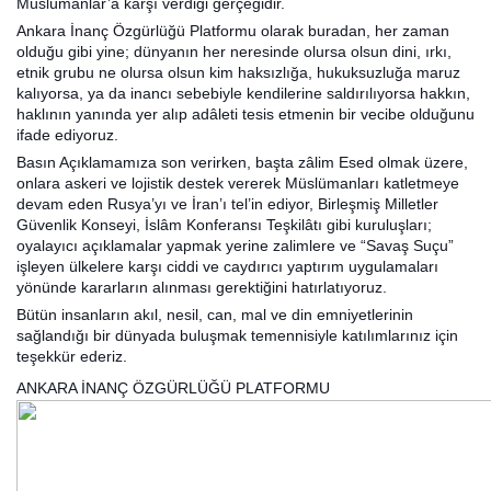
Müslümanlar’a karşı verdiği gerçeğidir.
Ankara İnanç Özgürlüğü Platformu olarak buradan, her zaman
olduğu gibi yine; dünyanın her neresinde olursa olsun dini, ırkı,
etnik grubu ne olursa olsun kim haksızlığa, hukuksuzluğa maruz
kalıyorsa, ya da inancı sebebiyle kendilerine saldırılıyorsa hakkın,
haklının yanında yer alıp adâleti tesis etmenin bir vecibe olduğunu
ifade ediyoruz.
Basın Açıklamamıza son verirken, başta zâlim Esed olmak üzere,
onlara askeri ve lojistik destek vererek Müslümanları katletmeye
devam eden Rusya’yı ve İran’ı tel’in ediyor, Birleşmiş Milletler
Güvenlik Konseyi, İslâm Konferansı Teşkilâtı gibi kuruluşları;
oyalayıcı açıklamalar yapmak yerine zalimlere ve “Savaş Suçu”
işleyen ülkelere karşı ciddi ve caydırıcı yaptırım uygulamaları
yönünde kararların alınması gerektiğini hatırlatıyoruz.
Bütün insanların akıl, nesil, can, mal ve din emniyetlerinin
sağlandığı bir dünyada buluşmak temennisiyle katılımlarınız için
teşekkür ederiz.
ANKARA İNANÇ ÖZGÜRLÜĞÜ PLATFORMU