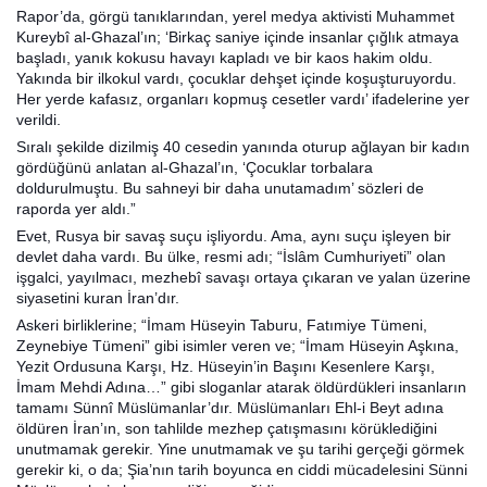
Rapor’da, görgü tanıklarından, yerel medya aktivisti Muhammet
Kureybî al-Ghazal’ın; ‘Birkaç saniye içinde insanlar çığlık atmaya
başladı, yanık kokusu havayı kapladı ve bir kaos hakim oldu.
Yakında bir ilkokul vardı, çocuklar dehşet içinde koşuşturuyordu.
Her yerde kafasız, organları kopmuş cesetler vardı’ ifadelerine yer
verildi.
Sıralı şekilde dizilmiş 40 cesedin yanında oturup ağlayan bir kadın
gördüğünü anlatan al-Ghazal’ın, ‘Çocuklar torbalara
doldurulmuştu. Bu sahneyi bir daha unutamadım’ sözleri de
raporda yer aldı.”
Evet, Rusya bir savaş suçu işliyordu. Ama, aynı suçu işleyen bir
devlet daha vardı. Bu ülke, resmi adı; “İslâm Cumhuriyeti” olan
işgalci, yayılmacı, mezhebî savaşı ortaya çıkaran ve yalan üzerine
siyasetini kuran İran’dır.
Askeri birliklerine; “İmam Hüseyin Taburu, Fatımiye Tümeni,
Zeynebiye Tümeni” gibi isimler veren ve; “İmam Hüseyin Aşkına,
Yezit Ordusuna Karşı, Hz. Hüseyin’in Başını Kesenlere Karşı,
İmam Mehdi Adına…” gibi sloganlar atarak öldürdükleri insanların
tamamı Sünnî Müslümanlar’dır. Müslümanları Ehl-i Beyt adına
öldüren İran’ın, son tahlilde mezhep çatışmasını körüklediğini
unutmamak gerekir. Yine unutmamak ve şu tarihi gerçeği görmek
gerekir ki, o da; Şia’nın tarih boyunca en ciddi mücadelesini Sünni