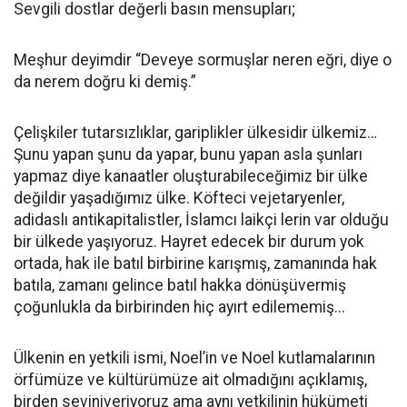
Sevgili dostlar değerli basın mensupları;
Meşhur deyimdir “Deveye sormuşlar neren eğri, diye o
da nerem doğru ki demiş.”
Çelişkiler tutarsızlıklar, gariplikler ülkesidir ülkemiz…
Şunu yapan şunu da yapar, bunu yapan asla şunları
yapmaz diye kanaatler oluşturabileceğimiz bir ülke
değildir yaşadığımız ülke. Köfteci vejetaryenler,
adidaslı antikapitalistler, İslamcı laikçi lerin var olduğu
bir ülkede yaşıyoruz. Hayret edecek bir durum yok
ortada, hak ile batıl birbirine karışmış, zamanında hak
batıla, zamanı gelince batıl hakka dönüşüvermiş
çoğunlukla da birbirinden hiç ayırt edilememiş...
Ülkenin en yetkili ismi, Noel’in ve Noel kutlamalarının
örfümüze ve kültürümüze ait olmadığını açıklamış,
birden seviniveriyoruz ama aynı yetkilinin hükümeti