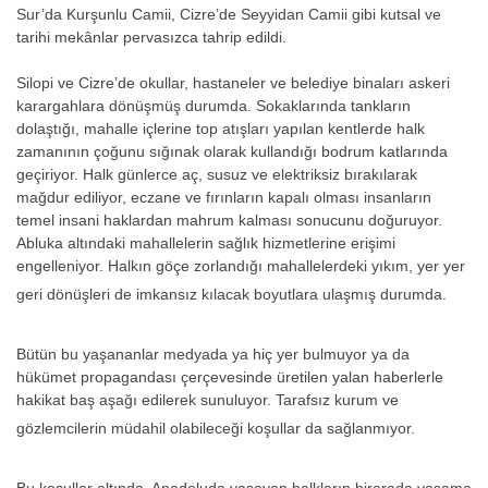
Sur’da Kurşunlu Camii, Cizre’de Seyyidan Camii gibi kutsal ve
tarihi mekânlar pervasızca tahrip edildi.
Silopi ve Cizre’de okullar, hastaneler ve belediye binaları askeri
karargahlara dönüşmüş durumda. Sokaklarında tankların
dolaştığı, mahalle içlerine top atışları yapılan kentlerde halk
zamanının çoğunu sığınak olarak kullandığı bodrum katlarında
geçiriyor. Halk günlerce aç, susuz ve elektriksiz bırakılarak
mağdur ediliyor, eczane ve fırınların kapalı olması insanların
temel insani haklardan mahrum kalması sonucunu doğuruyor.
Abluka altındaki mahallelerin sağlık hizmetlerine erişimi
engelleniyor. Halkın göçe zorlandığı mahallelerdeki yıkım, yer yer
geri dönüşleri de imkansız kılacak boyutlara ulaşmış durumda.
Bütün bu yaşananlar medyada ya hiç yer bulmuyor ya da
hükümet propagandası çerçevesinde üretilen yalan haberlerle
hakikat baş aşağı edilerek sunuluyor. Tarafsız kurum ve
gözlemcilerin müdahil olabileceği koşullar da sağlanmıyor.
Bu koşullar altında, Anadoluda yaşayan halkların birarada yaşama