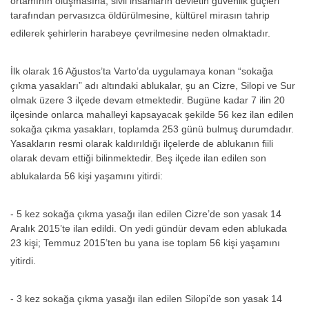
ortamının oluşmasına, sivil insanların devletin güvenlik güçleri
tarafından pervasızca öldürülmesine, kültürel mirasın tahrip
edilerek şehirlerin harabeye çevrilmesine neden olmaktadır.
İlk olarak 16 Ağustos’ta Varto’da uygulamaya konan “sokağa
çıkma yasakları” adı altındaki ablukalar, şu an Cizre, Silopi ve Sur
olmak üzere 3 ilçede devam etmektedir. Bugüne kadar 7 ilin 20
ilçesinde onlarca mahalleyi kapsayacak şekilde 56 kez ilan edilen
sokağa çıkma yasakları, toplamda 253 günü bulmuş durumdadır.
Yasakların resmi olarak kaldırıldığı ilçelerde de ablukanın fiili
olarak devam ettiği bilinmektedir. Beş ilçede ilan edilen son
ablukalarda 56 kişi yaşamını yitirdi:
- 5 kez sokağa çıkma yasağı ilan edilen Cizre’de son yasak 14
Aralık 2015’te ilan edildi. On yedi gündür devam eden ablukada
23 kişi; Temmuz 2015’ten bu yana ise toplam 56 kişi yaşamını
yitirdi.
- 3 kez sokağa çıkma yasağı ilan edilen Silopi’de son yasak 14