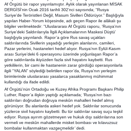
Af Örgütü bir rapor yayınlamıştır. Aylık olarak yayınlanan MİSAK
DERGİSİ’nin Ocak 2016 tarihli 302’nci sayısında; “Rusya
Suriye’de Teröristleri Değil, Masum Sivilleri Öldürüyor.” Başlığıyla
yapılan Haber-Yorum köşesinde, adı geçen Rapor ile alâkalı şu
bilgiler verilmektedir: “Uluslararası Af Örgütü raporu, ‘Rusya’nın
Suriye’deki Saldırılarıyla İlgili Açıklamalarının Maskesi Düştü’
başlığıyla yayınlandı. Rapor’a göre Rus savaş uçakları
saldırılarında Sivillerin yaşadığı yerleşim alanlarını, camileri,
Pazar yerlerini, hastaneleri hedef alıyor. Rusya’nın Eylül-Kasım
arası Suriye’deki 6 operasyonu üzerinde yoğunlaşan Rapor’a
göre saldırılarda ikiyüzden fazla sivil hayatını kaybetti. Rus
yetkililerin, bir cami ile hastanenin zarar gördüğü operasyonlarla
ilgili “YALAN” söylediği belirtilen rapor’da, Rusya’nın yerleşim
birimlerinde uluslararası yasalarca yasaklanmış mühimmat
kullandığı da ifade edildi.
Af Örgütü’nün Ortadoğu ve Kuzey Afrika Programı Başkanı Philip
Luther, Rapor’a ilişkin yaptığı açıklamada; ‘Rusya’nın bazı
saldırıları doğrudan doğruya meskûn mahalleri hedef almış
görünüyor. Bu alanlarda askeri hedef yok. Saldırılar sonucunda
yüzlerce sivil hayatını kaybetti. Bu tür saldırılar savaş suçu teşkil
ediyor. Rusya ayırım gözetmeyen ve hukuk dışı saldırılarına son
vermeli ve meskûn mahallerde misket bombası ve kılavuzsuz
bombalar kullanmaktan vazgeçmelidir’ dedi.