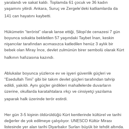
yaralandı ve sakat kaldı. Toplamda 61 çocuk ve 36 kadın
yaşamını yitirdi. Ankara, Suruç ve Zergele’deki katliamlarda da
141 can hayatını kaybetti.
Hükümetin “terörist” olarak lanse ettiği, Silopi’de cenazesi 7 gün
boyunca sokakta bekletilen 57 yaşındaki Taybet İnan, keskin
nişancılar tarafından acımasızca katledilen henüz 3 aylık bir
bebek olan Miray İnce, devlet zulmünün birer sembolü olarak Kürt
halkının hafızasına kazındı.
Ablukalar boyunca yüzlerce ev ve işyeri güvenlik güçleri ve
“Esedullah Timi” gibi bir takım devlet güçleri tarafından tahrip
edildi, yakıldı. Aynı güçler girdikleri mahallelerde duvarların
üzerine, okullarda karatahtalara ırkçı ve cinsiyetçi yazılama
yaparak halk üzerinde terör estirdi.
Her gün 3-5 kişinin öldürüldüğü Kürt kentlerinde kültürel ve tarihi
değerler de yok edilmeye çalışılıyor. UNESCO Kültür Mirası
listesinde yer alan tarihi Diyarbakır Surları büyük bir tehdit altında.