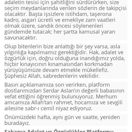
adaletin tesisi için şahitliğini sürdürürken, size
seçim meydanlarında verilen sözlerin de takipçisi
olacaktır. Başta işsizlere istihdam, taşerona
kadro, asgari ücretli ve emekliye zam vaatleri
olmak üzere, sandık öncesi söylenenleri
gündemde tutacak; her şartta kamusal yararı
savunacaktır.
Olup bitenlerin bize anlattığı bir şey varsa, asla
yılgınlığa kapılmamız gerektiğidir. Hak, adalet ve
özgürlük için, doğru olduğuna inandığımız yolda,
hiçbir kınayıcının kınamasından korkmadan
yürüyüşümüze devam etmekle mükellefiz.
Şüphesiz Allah, sabredenlerin vekilidir.
Basın açıklamamıza son verirken, platform
dostlarımızdan Serdar Aslan’ın değerli babasının
vefat ettiğini öğrenmiş bulunuyoruz. Merhum
amcamıza Allah’tan rahmet, hocamıza ve sevgili
ailesine sabr-ı cemil niyaz ediyoruz.
Önümüzdeki hafta, aynı gün ve saatte, yeniden
buradayız.
Sakarya Adalet ve Özgürlükler Platformu