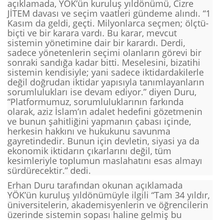
açıklamada, YÖK’ün kuruluş yıldönümü, Cizre
JİTEM davası ve seçim vaatleri gündeme alındı. “1
Kasım da geldi, geçti. Milyonlarca seçmen; ölçtü-
biçti ve bir karara vardı. Bu karar, mevcut
sistemin yönetimine dair bir karardı. Derdi,
sadece yönetenlerin seçimi olanların görevi bir
sonraki sandığa kadar bitti. Meselesini, bizatihi
sistemin kendisiyle; yani sadece iktidardakilerle
değil doğrudan iktidar yapısıyla tanımlayanların
sorumlulukları ise devam ediyor.” diyen Duru,
“Platformumuz, sorumluluklarının farkında
olarak, aziz İslam’ın adalet hedefini gözetmenin
ve bunun şahitliğini yapmanın çabası içinde,
herkesin hakkını ve hukukunu savunma
gayretindedir. Bunun için devletin, siyasi ya da
ekonomik iktidarın çıkarlarını değil, tüm
kesimleriyle toplumun maslahatını esas almayı
sürdürecektir.” dedi.
Erhan Duru tarafından okunan açıklamada
YÖK’ün kuruluş yıldönümüyle ilgili “Tam 34 yıldır,
üniversitelerin, akademisyenlerin ve öğrencilerin
üzerinde sistemin sopası haline gelmiş bu