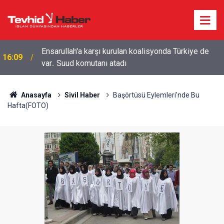
Ensarullah'a karşı kurulan koalisyonda Türkiye de
16:09
var.. Suud komutanı atadı
Anasayfa
Sivil Haber
Başörtüsü Eylemleri'nde Bu
Hafta(FOTO)