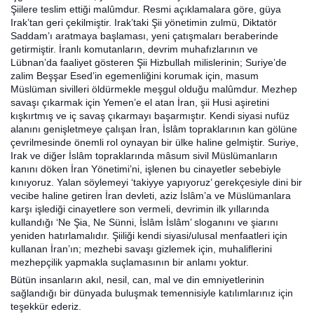
Şiilere teslim ettiği malûmdur. Resmi açıklamalara göre, güya
Irak’tan geri çekilmiştir. Irak’taki Şii yönetimin zulmü, Diktatör
Saddam’ı aratmaya başlaması, yeni çatışmaları beraberinde
getirmiştir. İranlı komutanların, devrim muhafızlarının ve
Lübnan’da faaliyet gösteren Şii Hizbullah milislerinin; Suriye’de
zalim Beşşar Esed’in egemenliğini korumak için, masum
Müslüman sivilleri öldürmekle meşgul olduğu malûmdur. Mezhep
savaşı çıkarmak için Yemen’e el atan İran, şii Husi aşiretini
kışkırtmış ve iç savaş çıkarmayı başarmıştır. Kendi siyasi nufüz
alanını genişletmeye çalışan İran, İslâm topraklarının kan gölüne
çevrilmesinde önemli rol oynayan bir ülke haline gelmiştir. Suriye,
Irak ve diğer İslâm topraklarında mâsum sivil Müslümanların
kanını döken İran Yönetimi’ni, işlenen bu cinayetler sebebiyle
kınıyoruz. Yalan söylemeyi ‘takiyye yapıyoruz’ gerekçesiyle dini bir
vecibe haline getiren İran devleti, aziz İslâm’a ve Müslümanlara
karşı işlediği cinayetlere son vermeli, devrimin ilk yıllarında
kullandığı ‘Ne Şia, Ne Sünni, İslâm İslâm’ sloganını ve şiarını
yeniden hatırlamalıdır. Şiiliği kendi siyasi/ulusal menfaatleri için
kullanan İran’ın; mezhebi savaşı gizlemek için, muhaliflerini
mezhepçilik yapmakla suçlamasının bir anlamı yoktur.
Bütün insanların akıl, nesil, can, mal ve din emniyetlerinin
sağlandığı bir dünyada buluşmak temennisiyle katılımlarınız için
teşekkür ederiz.