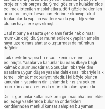
projelerin bir parçasıdır. Şimdi gözler ve kulaklar elde
edilmek istenilen maslahatlara, dört gözle beklenilen
umutlara seçim beyannamelerinde olmayıp fakat
toplantılarda yapılan vaatlere ya da yapıldığı vehim
olunan hayallere çevrilmiştir.
Usul itibariyle esasta şer olanın ferde hak olması
mümkün değildir. Şer murat edilerek yapılan amelin
hayır üzere maslahatlar oluşturması da mümkün
değildir.
Laik devletin yapısı bu esas ilkenin üzerine inşa
edilmiştir. Yasalar ve kanunlar bu esas ilkeye bağlı
kalmak durumundadırlar. Sonuçları itibariyle dini
esaslara uygun düşen yasalar dahi esası itibariyle laik
temelli olmak mecburiyetindedir. Hal böyle olunca
kanunların, yasaların dini anlamda bir ıslahı şeklen
mümkün olsa da esas da mümkün olamayacaktır.
Dini argümanlar kullanarak belirgin maslahatların elde
edileceği vaatlerinde bulunan önderlikleri
kendilerinden menkul kanaat sahipleri bu yaman