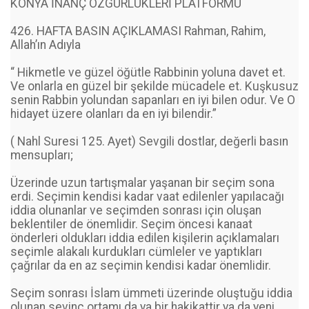
KONYA İNANÇ ÖZGÜRLÜKLERİ PLATFORMU
426. HAFTA BASIN AÇIKLAMASI Rahman, Rahim,
Allah’ın Adıyla
“ Hikmetle ve güzel öğütle Rabbinin yoluna davet et.
Ve onlarla en güzel bir şekilde mücadele et. Kuşkusuz
senin Rabbin yolundan sapanları en iyi bilen odur. Ve O
hidayet üzere olanları da en iyi bilendir.”
( Nahl Suresi 125. Ayet) Sevgili dostlar, değerli basın
mensupları;
Üzerinde uzun tartışmalar yaşanan bir seçim sona
erdi. Seçimin kendisi kadar vaat edilenler yapılacağı
iddia olunanlar ve seçimden sonrası için oluşan
beklentiler de önemlidir. Seçim öncesi kanaat
önderleri oldukları iddia edilen kişilerin açıklamaları
seçimle alakalı kurdukları cümleler ve yaptıkları
çağrılar da en az seçimin kendisi kadar önemlidir.
Seçim sonrası İslam ümmeti üzerinde oluştuğu iddia
olunan sevinç ortamı da ya bir hakikattir ya da yeni