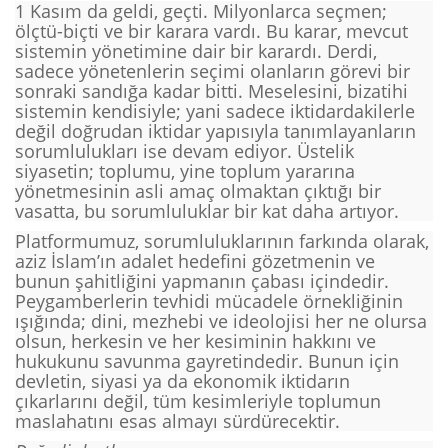
1 Kasım da geldi, geçti. Milyonlarca seçmen;
ölçtü-biçti ve bir karara vardı. Bu karar, mevcut
sistemin yönetimine dair bir karardı. Derdi,
sadece yönetenlerin seçimi olanların görevi bir
sonraki sandığa kadar bitti. Meselesini, bizatihi
sistemin kendisiyle; yani sadece iktidardakilerle
değil doğrudan iktidar yapısıyla tanımlayanların
sorumlulukları ise devam ediyor. Üstelik
siyasetin; toplumu, yine toplum yararına
yönetmesinin asli amaç olmaktan çıktığı bir
vasatta, bu sorumluluklar bir kat daha artıyor.
Platformumuz, sorumluluklarının farkında olarak,
aziz İslam’ın adalet hedefini gözetmenin ve
bunun şahitliğini yapmanın çabası içindedir.
Peygamberlerin tevhidi mücadele örnekliğinin
ışığında; dini, mezhebi ve ideolojisi her ne olursa
olsun, herkesin ve her kesiminin hakkını ve
hukukunu savunma gayretindedir. Bunun için
devletin, siyasi ya da ekonomik iktidarın
çıkarlarını değil, tüm kesimleriyle toplumun
maslahatını esas almayı sürdürecektir.