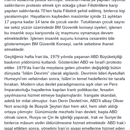
saldırılarını protesto etmek için sokağa çıkan Filistinlilere karşı
yapılan saldırılarda 70’ten fazla Filistinli şehid edilmiş, binlerce kişi
yaralanmıştır. Hayatlarını kaybeden masûmlar içinde 11 aylıktan
17 yaşına kadar 14 tane de çocuk vardır. Tutuklanan çocuk sayısı
ise sekiz yüzün üzerindedir.BM Güvenlik konseyi üyeleri, işlenen
bu insanlık suçu karşısında üç maymunu oynamaya devam
etmektedirler. İşlenen insanlık suçunu kınama cesaretini bile
gösteremeyen BM Güvenlik Konseyi, varlık sebebine ihanet
etmektedir.
Geçtiğimiz hafta İran’da, 1979 yılında yaşanan ABD Büyükelçiliği
baskının yıldönümü kutlandı. Göstericiler ABD ve İsrail’i protesto
ettiler. 1979’da İran’da meydana gelen yönetim değişikliği bütün
dünyada “İslâm Devrimi” olarak algılandı. Devrimin lideri Ayetullah
Humeyni’nin vefatından sonra; İslâm’ın temel hedeflerini bir tarafa
bırakan, Modern-ulus devlet paradigmasına aşık olan ve Pers
İmparatorluğu hayallerine kapılan İranlı politikacılar, fesadın
yayılmasına hizmet etmeye başlamışlardır. İrangate skandalı,
adetâ bir milat olmuştur. İran Derin Devleti’nin, ABD’li albay Oliver
Nort aracılığı ile Büayük Şeytan’dan hem akıl, hem silah aldığı
ortaya çıkmıştır. Günümüzde mezhebi İran devleti; başta ABD
olmak üzere, Rusya ve Çin ile işbirliği yaparak, Irak ve Suriye’de
binlerce mâsum sivilin öldürülmesine hizmet etmektedir. ABD Irak’ı
işgal ettikten sonra, yönetimi İran’ın siyasi emellerine hizmet eden