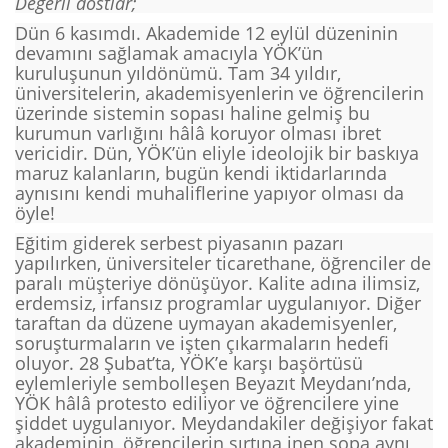
Değerli dostlar;
Dün 6 kasımdı. Akademide 12 eylül düzeninin
devamını sağlamak amacıyla YÖK’ün
kuruluşunun yıldönümü. Tam 34 yıldır,
üniversitelerin, akademisyenlerin ve öğrencilerin
üzerinde sistemin sopası haline gelmiş bu
kurumun varlığını hâlâ koruyor olması ibret
vericidir. Dün, YÖK’ün eliyle ideolojik bir baskıya
maruz kalanların, bugün kendi iktidarlarında
aynısını kendi muhaliflerine yapıyor olması da
öyle!
Eğitim giderek serbest piyasanın pazarı
yapılırken, üniversiteler ticarethane, öğrenciler de
paralı müşteriye dönüşüyor. Kalite adına ilimsiz,
erdemsiz, irfansız programlar uygulanıyor. Diğer
taraftan da düzene uymayan akademisyenler,
soruşturmaların ve işten çıkarmaların hedefi
oluyor. 28 Şubat’ta, YÖK’e karşı başörtüsü
eylemleriyle sembolleşen Beyazıt Meydanı’nda,
YÖK hâlâ protesto ediliyor ve öğrencilere yine
şiddet uygulanıyor. Meydandakiler değişiyor fakat
akademinin, öğrencilerin sırtına inen sopa aynı