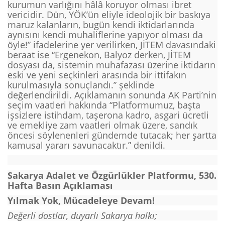
kurumun varlığını hâlâ koruyor olması ibret
vericidir. Dün, YÖK’ün eliyle ideolojik bir baskıya
maruz kalanların, bugün kendi iktidarlarında
aynısını kendi muhaliflerine yapıyor olması da
öyle!” ifadelerine yer verilirken, JİTEM davasındaki
beraat ise “Ergenekon, Balyoz derken, JİTEM
dosyası da, sistemin muhafazası üzerine iktidarın
eski ve yeni seçkinleri arasında bir ittifakın
kurulmasıyla sonuçlandı.” şeklinde
değerlendirildi. Açıklamanın sonunda AK Parti’nin
seçim vaatleri hakkında “Platformumuz, başta
işsizlere istihdam, taşerona kadro, asgari ücretli
ve emekliye zam vaatleri olmak üzere, sandık
öncesi söylenenleri gündemde tutacak; her şartta
kamusal yararı savunacaktır.” denildi.
Sakarya Adalet ve Özgürlükler Platformu, 530.
Hafta Basın Açıklaması
Yılmak Yok, Mücadeleye Devam!
Değerli dostlar, duyarlı Sakarya halkı;