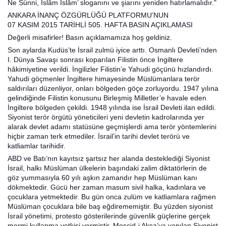
Ne Sünni, İslâm İslâm’ sloganını ve şiarını yeniden hatırlamalıdır."
ANKARA İNANÇ ÖZGÜRLÜĞÜ PLATFORMU’NUN
07 KASIM 2015 TARİHLİ 505. HAFTA BASIN AÇIKLAMASI
Değerli misafirler! Basın açıklamamıza hoş geldiniz.
Son aylarda Kudüs’te İsrail zulmü iyice arttı. Osmanlı Devleti’nden
I. Dünya Savaşı sonrası koparılan Filistin önce İngiltere
hâkimiyetine verildi. İngilizler Filistin’e Yahudi göçünü hızlandırdı.
Yahudi göçmenler İngiltere himayesinde Müslümanlara terör
saldırıları düzenliyor, onları bölgeden göçe zorluyordu. 1947 yılına
gelindiğinde Filistin konusunu Birleşmiş Milletler’e havale eden
İngiltere bölgeden çekildi. 1948 yılında ise İsrail Devleti ilan edildi.
Siyonist terör örgütü yöneticileri yeni devletin kadrolarında yer
alarak devlet adamı statüsüne geçmişlerdi ama terör yöntemlerini
hiçbir zaman terk etmediler. İsrail’in tarihi devlet terörü ve
katliamlar tarihidir.
ABD ve Batı’nın kayıtsız şartsız her alanda desteklediği Siyonist
İsrail, halkı Müslüman ülkelerin başındaki zalim diktatörlerin de
göz yummasıyla 60 yılı aşkın zamandır hep Müslüman kanı
dökmektedir. Gücü her zaman masum sivil halka, kadınlara ve
çocuklara yetmektedir. Bu gün onca zulüm ve katliamlara rağmen
Müslüman çocuklara bile baş eğdirememiştir. Bu yüzden siyonist
İsrail yönetimi, protesto gösterilerinde güvenlik güçlerine gerçek
mermi kullanma yetkisi vermiştir. Mescid-i Aksa’ya yapılan Siyonist