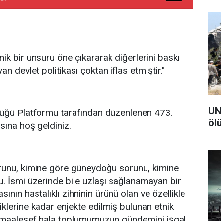
tnik bir unsuru öne çıkararak diğerlerini baskı
an devlet politikası çoktan iflas etmiştir."
UN
üğü Platformu tarafından düzenlenen 473.
öl
sına hoş geldiniz.
runu, kimine göre güneydoğu sorunu, kimine
u. İsmi üzerinde bile uzlaşı sağlanamayan bir
sının hastalıklı zihninin ürünü olan ve özellikle
liklerine kadar enjekte edilmiş bulunan etnik
ığı maalesef hala toplumumuzun gündemini işgal