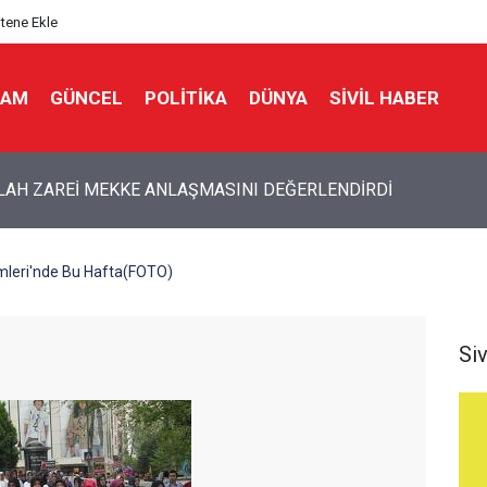
itene Ekle
LAM
GÜNCEL
POLITIKA
DÜNYA
SIVIL HABER
idan'dan son dakika açıklamalar!
mleri'nde Bu Hafta(FOTO)
Si