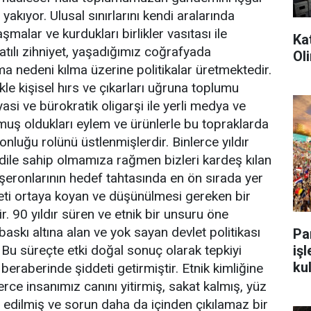
yakıyor. Ulusal sınırlarını kendi aralarında
şmalar ve kurdukları birlikler vasıtası ile
Kat
atılı zihniyet, yaşadığımız coğrafyada
Ol
ışma nedeni kılma üzerine politikalar üretmektedir.
le kişisel hırs ve çıkarları uğruna toplumu
yasi ve bürokratik oligarşi ile yerli medya ve
uş oldukları eylem ve ürünlerle bu topraklarda
ronluğu rolünü üstlenmişlerdir. Binlerce yıldır
e dile sahip olmamıza rağmen bizleri kardeş kılan
aşeronlarının hedef tahtasında en ön sırada yer
iyeti ortaya koyan ve düşünülmesi gereken bir
. 90 yıldır süren ve etnik bir unsuru öne
 baskı altına alan ve yok sayan devlet politikası
Pa
. Bu süreçte etki doğal sonuç olarak tepkiyi
işl
kul
eraberinde şiddeti getirmiştir. Etnik kimliğine
rce insanımız canını yitirmiş, sakat kalmış, yüz
r edilmiş ve sorun daha da içinden çıkılamaz bir