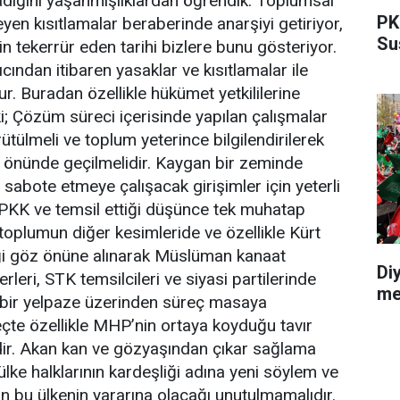
dığını yaşanmışlıklardan öğrendik. Toplumsal
PKK
en kısıtlamalar beraberinde anarşiyi getiriyor,
Su
 tekerrür eden tarihi bizlere bunu gösteriyor.
ından itibaren yasaklar ve kısıtlamalar ile
r. Buradan özellikle hükümet yetkililerine
i; Çözüm süreci içerisinde yapılan çalışmalar
rütülmeli ve toplum yeterince bilgilendirilerek
 önünde geçilmelidir. Kaygan bir zeminde
 sabote etmeye çalışacak girişimler için yeterli
r. PKK ve temsil ettiği düşünce tek muhatap
 toplumun diğer kesimleride ve özellikle Kürt
iği göz önüne alınarak Müslüman kanaat
Di
rleri, STK temsilcileri ve siyasi partilerinde
me
ş bir yelpaze üzerinden süreç masaya
reçte özellikle MHP’nin ortaya koyduğu tavır
dir. Akan kan ve gözyaşından çıkar sağlama
u ülke halklarının kardeşliği adına yeni söylem ve
in bu ülkenin yararına olacağı unutulmamalıdır.