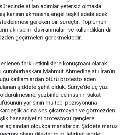
ürecinde atılan adımlar yetersiz olmakla
rdeş kanının akmasına engel teşkil edebilecek
steklenmesi gereken bir süreçtir. Toplumun
ın aklı selim davranmaları ve kullandıkları dil
özden geçirmeleri gerekmektedir.
enlenen farklı etkinliklere konuşmacı olarak
ki cumhurbaşkanı Mahmut Ahmedinejat'ı İran'ın
duğu katliamlardan ötürü protesto eden
ulanan şiddete şahit olduk. Suriye'de üç yüz
 öldürülmesine, yüzbinlerce insanın sakat
nüfusunun yarısının mülteci pozisyonuna
 kardeşlik adına ses çıkarmayan ve görmezden
eşlik hassasiyetini protestocu gençlere
er açısından oldukça manidardır. Şiddete maruz
eçmiş olsun dileklerimizi iletirken şiddet