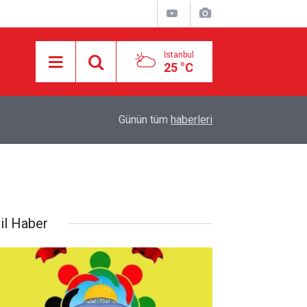
İstanbul
25 °C
6 ÜLKENİN ASKERLERİ İSTANBUL’DA: ÇOK U
17:44
Günün tüm
haberleri
NEDEN TÜRKİYE’YE TAŞINDI?
vil Haber