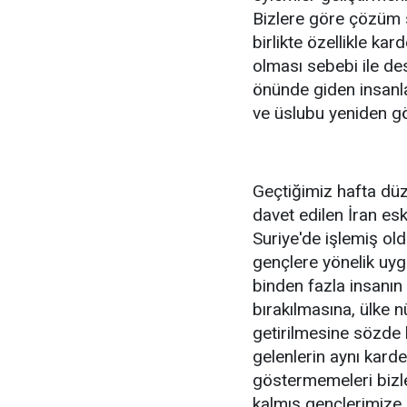
Bizlere göre çözüm s
birlikte özellikle ka
olması sebebi ile de
önünde giden insanlar
ve üslubu yeniden g
Geçtiğimiz hafta düz
davet edilen İran es
Suriye'de işlemiş ol
gençlere yönelik uyg
binden fazla insanın
bırakılmasına, ülke 
getirilmesine sözde
gelenlerin aynı kard
göstermemeleri bizl
kalmış gençlerimize g