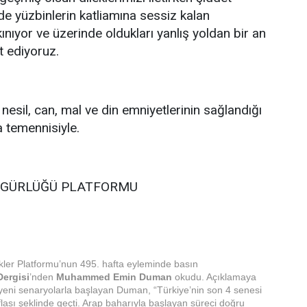
de yüzbinlerin katliamına sessiz kalan
kınıyor ve üzerinde oldukları yanlış yoldan bir an
 ediyoruz.
, nesil, can, mal ve din emniyetlerinin sağlandığı
 temennisiyle.
ZGÜRLÜĞÜ PLATFORMU
kler Platformu’nun 495. hafta eyleminde basın
Dergisi
’nden
Muhammed Emin Duman
okudu. Açıklamaya
i yeni senaryolarla başlayan Duman, “Türkiye’nin son 4 senesi
iflası şeklinde geçti. Arap baharıyla başlayan süreci doğru