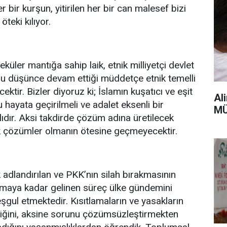
her bir kurşun, yitirilen her bir can malesef bizi
teki kılıyor.
üler mantığa sahip laik, etnik milliyetçi devlet
Bu düşünce devam ettiği müddetçe etnik temelli
ektir. Bizler diyoruz ki; İslamın kuşatıcı ve eşit
Al
u hayata geçirilmeli ve adalet eksenli bir
MÜ
ıdır. Aksi takdirde çözüm adına üretilecek
ık çözümler olmanın ötesine geçmeyecektir.
adlandırılan ve PKK’nın silah bırakmasının
maya kadar gelinen süreç ülke gündemini
şgul etmektedir. Kısıtlamaların ve yasakların
iğini, aksine sorunu çözümsüzleştirmekten