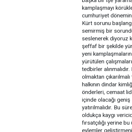
başka bir işe yarama
kamplaşmayı körükley
cumhuriyet döneminin
Kürt sorunu başlangıc
semirmiş bir sorundu
seslenerek diyoruz k
şeffaf bir şekilde yü
yeni kamplaşmaların
yürütülen çalışmaları
tedbirler alınmalıdı
olmaktan çıkarılmalı
halkının dindar kiml
önderleri, cemaat lide
içinde olacağı geni
yatırılmalıdır. Bu sü
oldukça kaygı verici
fırsatçılığı yerine b
eylemler geliştirmen