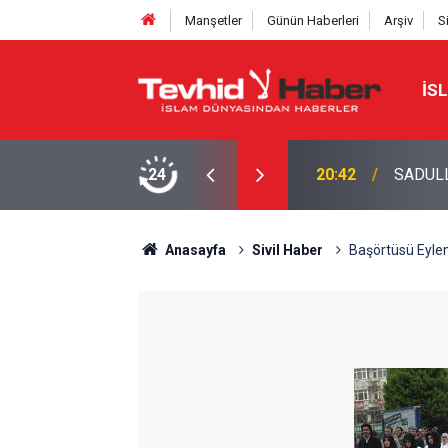
Manşetler
Günün Haberleri
Arşiv
S
İS
AŞMASINI DEĞERLENDİRDİ
24
20:20
Bakan F
Anasayfa
Sivil Haber
Başörtüsü Eyle