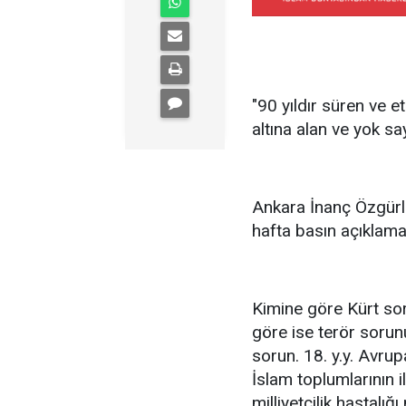
"90 yıldır süren ve e
altına alan ve yok say
Ankara İnanç Özgürl
hafta basın açıklama
Kimine göre Kürt so
göre ise terör sorun
sorun. 18. y.y. Avrupa
İslam toplumlarının i
milliyetçilik hastal