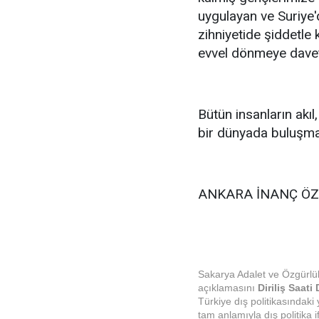
uygulayan ve Suriye'
zihniyetide şiddetle 
evvel dönmeye davet
Bütün insanların akıl
bir dünyada buluşma
ANKARA İNANÇ Ö
Sakarya Adalet ve Özgürlü
açıklamasını
Diriliş Saati 
Türkiye dış politikasındak
tam anlamıyla dış politika 