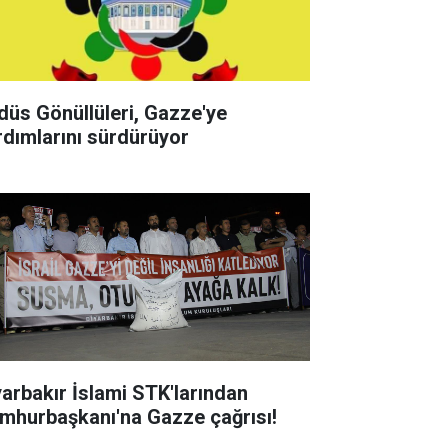
düs Gönüllüleri, Gazze'ye
rdımlarını sürdürüyor
yarbakır İslami STK'larından
mhurbaşkanı'na Gazze çağrısı!