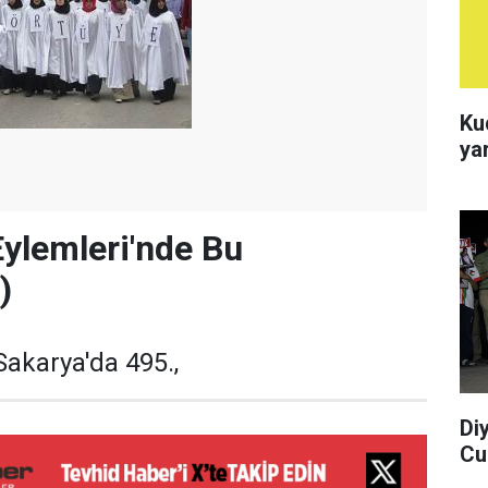
Ku
ya
ylemleri'nde Bu
)
Sakarya'da 495.,
Di
Cu