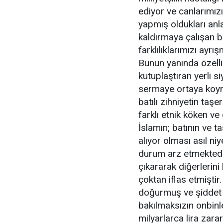
ediyor ve canlarımızı 
yapmış oldukları anla
kaldırmaya çalışan b
farklılıklarımızı ayr
Bunun yanında özellik
kutuplaştıran yerli si
sermaye ortaya koym
batılı zihniyetin taşe
farklı etnik köken v
İslamın; batının ve t
alıyor olması asıl n
durum arz etmektedir
çıkararak diğerlerini
çoktan iflas etmiştir
doğurmuş ve şiddet b
bakılmaksızın onbinle
milyarlarca lira zara