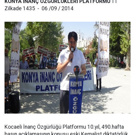
KONYA İNANÇ ÖZGÜRLÜKLERİ PLATFORMU
11
Zilkade 1435 - 06 /09 / 2014
Kocaeli İnanç Özgürlüğü Platformu 10.yıl, 490.hafta
basın açıklamasının konusu eski Kemalist diktatörlük