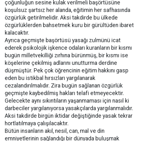
çoğunluğun sesine kulak verilmeli başörtüsüne
koşulsuz şartsız her alanda, eğitimin her safhasında
özgürlük getirilmelidir. Aksi takdirde bu ülkede
özgürlüklerden bahsetmek kuru bir gürültüden ibaret
kalacaktır.
Ayrıca geçmişte başörtüsü yasağı zulmünü icat
ederek psikolojik işkence odaları kuranların bir kısmı
bugün milletvekilliği zırhına bürünmüş, bir kısmı ise
köşelerine çekilmiş adlarını unutturma derdine
düşmüştür. Pek çok öğrencinin eğitim hakkını gasp
eden bu istikbal hırsızları yargılanarak
cezalandırılmalıdır. Zira bugün sağlanan özgürlük
geçmişte kaybedilmiş hakları telafi etmeyecektir.
Gelecekte aynı sıkıntıların yaşanmaması için nasıl ki
darbeciler yargılanıyorsa yasakçılarda yargılanmalıdır.
Aksi takdirde birgün iktidar değiştiğinde yasak tekrar
hortlatılmaya çalışılacaktır.
Bütün insanların akıl, nesil, can, mal ve din
emniyetlerinin sağlandığı bir dünyada buluşmak