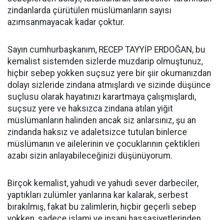
zindanlarda çürütülen müslümanların sayısı
azımsanmayacak kadar çoktur.
Sayın cumhurbaşkanım, RECEP TAYYİP ERDOĞAN, bu
kemalist sistemden sizlerde muzdarip olmuştunuz,
hiçbir sebep yokken suçsuz yere bir şiir okumanızdan
dolayı sizleride zindana atmışlardı ve sizinde düşünce
suçlusu olarak hayatınızı karartmaya çalışmışlardı,
suçsuz yere ve haksızca zindana atılan yiğit
müslümanların halinden ancak siz anlarsınız, şu an
zindanda haksız ve adaletsizce tutulan binlerce
müslümanın ve ailelerinin ve çocuklarının çektikleri
azabı sizin anlayabileceğinizi düşünüyorum.
Birçok kemalist, yahudi ve yahudi sever darbeciler,
yaptıkları zulümler yanlarına kar kalarak, serbest
bırakılmış, fakat bu zalimlerin, hiçbir geçerli sebep
yokken, sadece islami ve insani hassasiyetlerinden