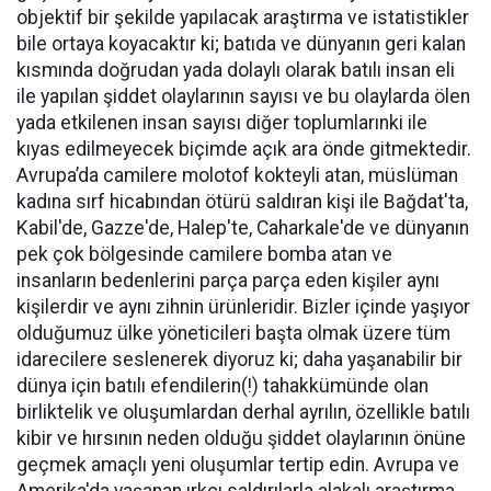
objektif bir şekilde yapılacak araştırma ve istatistikler
bile ortaya koyacaktır ki; batıda ve dünyanın geri kalan
kısmında doğrudan yada dolaylı olarak batılı insan eli
ile yapılan şiddet olaylarının sayısı ve bu olaylarda ölen
yada etkilenen insan sayısı diğer toplumlarınki ile
kıyas edilmeyecek biçimde açık ara önde gitmektedir.
Avrupa’da camilere molotof kokteyli atan, müslüman
kadına sırf hicabından ötürü saldıran kişi ile Bağdat'ta,
Kabil'de, Gazze'de, Halep'te, Caharkale'de ve dünyanın
pek çok bölgesinde camilere bomba atan ve
insanların bedenlerini parça parça eden kişiler aynı
kişilerdir ve aynı zihnin ürünleridir. Bizler içinde yaşıyor
olduğumuz ülke yöneticileri başta olmak üzere tüm
idarecilere seslenerek diyoruz ki; daha yaşanabilir bir
dünya için batılı efendilerin(!) tahakkümünde olan
birliktelik ve oluşumlardan derhal ayrılın, özellikle batılı
kibir ve hırsının neden olduğu şiddet olaylarının önüne
geçmek amaçlı yeni oluşumlar tertip edin. Avrupa ve
Amerika'da yaşanan ırkçı saldırılarla alakalı araştırma