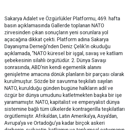
Sakarya Adalet ve Özgürlükler Platformu, 469. hafta
basın açıklamasında Gallerde toplanan NATO
zirvesinden çıkan sonuçların yeni sorunlara yol
açacağına dikkat çekti. Platform adına Sakarya
Dayanışma Derneği’nden Deniz Çelik’in okuduğu
açıklamada, “NATO küresel bir işgal, savaş ve katliam
şebekesinin silahlı örgütüdür. 2. Dünya Savaşı
sonrasında, ABD’nin kendi egemenlik alanını
genişletme amacına dönük planların bir parçası olarak
kurulmuştur. Sözde bir savunma teşkilatı sayılan
NATO, kurulduğu günden bugüne halkların adil ve
özgür bir dünya umudunu katletmekten başka bir işe
yaramamıştır. NATO, kapitalist ve emperyalist dünya
sistemine bağlı tüm ülkelerde kontragerilla teşkilatları
örgütlemiştir. Afrika’dan, Latin Amerika’ya, Asya’dan,
Avrupa’ya ve Ortadoğu’ya kadar birçok askeri
darbenin, suikastin, katliamın ve toplumsal çatışmanın