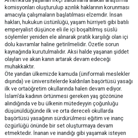
komisyonları oluşturulup azınlık haklarının korunması
amacıyla çalışmaların başlatılması elzemdir. İnsan
hakları, hukukun üstünlüğü, yaşam hürriyeti gibi batılı
emperyalist düşünce eli ile içi boşaltılmış süslü
söylemler yeniden ele alınarak pratik karşılığı olan içi
dolu kavramlar haline getirilmelidir. Özetle sorun
kaynağında kurutulmalıdır. Aksi halde yaşanan şiddet
olayları ve akan kanın artarak devam edeceği
muhakkaktır.
Öte yandan ülkemizde kamuda (üniformalı meslekler
dışında) ve üniversitelerde kaldırılan başörtüsü yasağı
ilk ve ortaöğretim okullarında halen devam ediyor.
İslam'da kadının örtünmesi gereken yaş gözönüne
alındığında ve bu ülkenin mütedeyyin çoğunluğu
düşünüldüğünde ilk ve orta dereceli okullarda
başörtüsü yasağının sürdürülmesi eğitim ve inanç
özgürlüğü önünde bir set oluşturmaya devam
etmektedir. İnanan ve inandığı gibi yaşamak isteyen