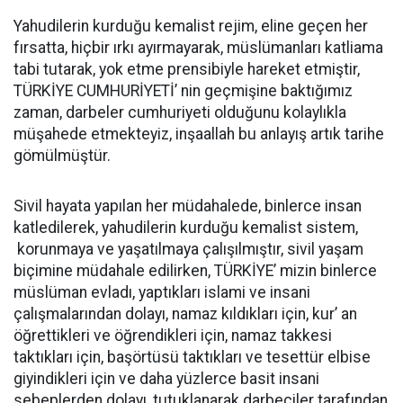
Yahudilerin kurduğu kemalist rejim, eline geçen her
fırsatta, hiçbir ırkı ayırmayarak, müslümanları katliama
tabi tutarak, yok etme prensibiyle hareket etmiştir,
TÜRKİYE CUMHURİYETİ’ nin geçmişine baktığımız
zaman, darbeler cumhuriyeti olduğunu kolaylıkla
müşahede etmekteyiz, inşaallah bu anlayış artık tarihe
gömülmüştür.
Sivil hayata yapılan her müdahalede, binlerce insan
katledilerek, yahudilerin kurduğu kemalist sistem,
korunmaya ve yaşatılmaya çalışılmıştır, sivil yaşam
biçimine müdahale edilirken, TÜRKİYE’ mizin binlerce
müslüman evladı, yaptıkları islami ve insani
çalışmalarından dolayı, namaz kıldıkları için, kur’ an
öğrettikleri ve öğrendikleri için, namaz takkesi
taktıkları için, başörtüsü taktıkları ve tesettür elbise
giyindikleri için ve daha yüzlerce basit insani
sebeplerden dolayı, tutuklanarak darbeciler tarafından