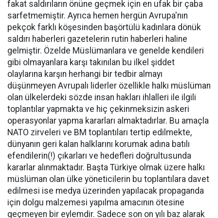
fakat saldırıların önüne geçmek için en ufak bir çaba
sarfetmemiştir. Ayrıca hemen hergün Avrupa'nın
pekçok farklı köşesinden başörtülü kadınlara dönük
saldırı haberleri gazetelerin rutin haberleri haline
gelmiştir. Özelde Müslümanlara ve genelde kendileri
gibi olmayanlara karşı takınılan bu ilkel şiddet
olaylarına karşın herhangi bir tedbir almayı
düşünmeyen Avrupalı liderler özellikle halkı müslüman
olan ülkelerdeki sözde insan hakları ihlalleri ile ilgili
toplantılar yapmakta ve hiç çekinmeksizin askeri
operasyonlar yapma kararları almaktadırlar. Bu amaçla
NATO zirveleri ve BM toplantıları tertip edilmekte,
dünyanın geri kalan halklarını korumak adına batılı
efendilerin(!) çıkarları ve hedefleri doğrultusunda
kararlar alınmaktadır. Başta Türkiye olmak üzere halkı
müslüman olan ülke yöneticilerin bu toplantılara davet
edilmesi ise medya üzerinden yapılacak propaganda
için dolgu malzemesi yapılma amacının ötesine
geçmeyen bir eylemdir. Sadece son on yılı baz alarak