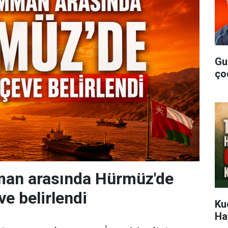
Gu
ço
mman arasında Hürmüz'de
ve belirlendi
Ku
Ha