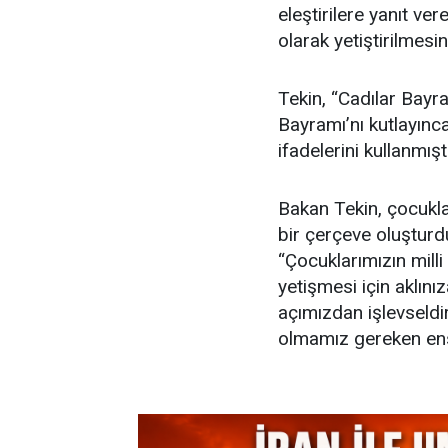
eleştirilere yanıt ve
olarak yetiştirilmesi
Tekin, “Cadılar Bayr
Bayramı’nı kutlayınca
ifadelerini kullanmıştı
Bakan Tekin, çocukla
bir çerçeve oluşturd
“Çocuklarımızın milli
yetişmesi için aklın
açımızdan işlevseldi
olmamız gereken ens