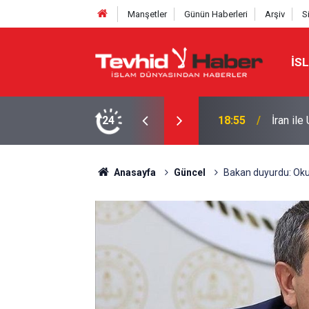
Manşetler
Günün Haberleri
Arşiv
S
İS
de genel çerçeve belirlendi
24
16:09
Ensarul
Anasayfa
Güncel
Bakan duyurdu: Okul