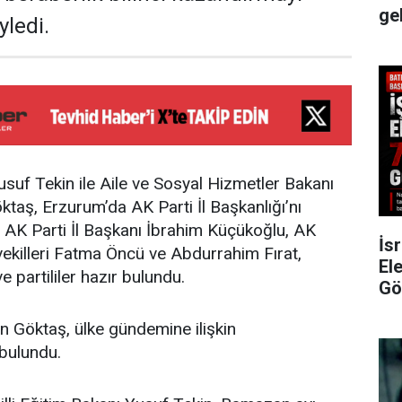
ge
yledi.
usuf Tekin ile Aile ve Sosyal Hizmetler Bakanı
aş, Erzurum’da AK Parti İl Başkanlığı’nı
te AK Parti İl Başkanı İbrahim Küçükoğlu, AK
İsr
vekilleri Fatma Öncü ve Abdurrahim Fırat,
Ele
e partililer hazır bulundu.
Gö
 Göktaş, ülke gündemine ilişkin
bulundu.