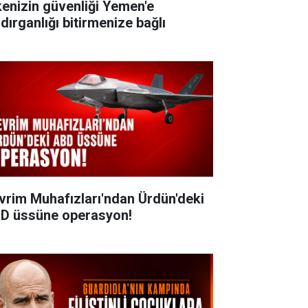
kenizin güvenliği Yemen'e
dırganlığı bitirmenize bağlı
vrim Muhafızları'ndan Ürdün'deki
D üssüne operasyon!