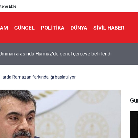
itene Ekle
LAM
GÜNCEL
POLITIKA
DÜNYA
SIVIL HABER
lah'a karşı kurulan koalisyonda Türkiye de var.. Suud komutanı ata
larda Ramazan farkındalığı başlatılıyor
Gü