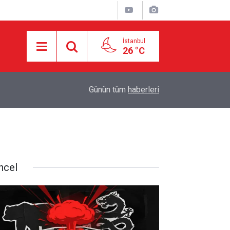
İstanbul
26 °C
Yemen'in Suudi paralı askerlerine yönelik opera
dı
15:28
Günün tüm
haberleri
yükseldi
ncel