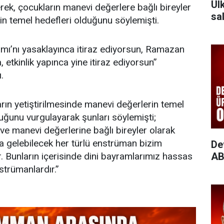
Ül
rerek, çocukların manevi değerlere bağlı bireyler
sal
nin temel hedefleri olduğunu söylemişti.
amı’nı yasaklayınca itiraz ediyorsun, Ramazan
, etkinlik yapınca yine itiraz ediyorsun”
.
rın yetiştirilmesinde manevi değerlerin temel
uğunu vurgulayarak şunları söylemişti;
 ve manevi değerlerine bağlı bireyler olarak
ıza gelebilecek her türlü enstrüman bizim
De
r. Bunların içerisinde dini bayramlarımız hassas
AB
trümanlardır.”