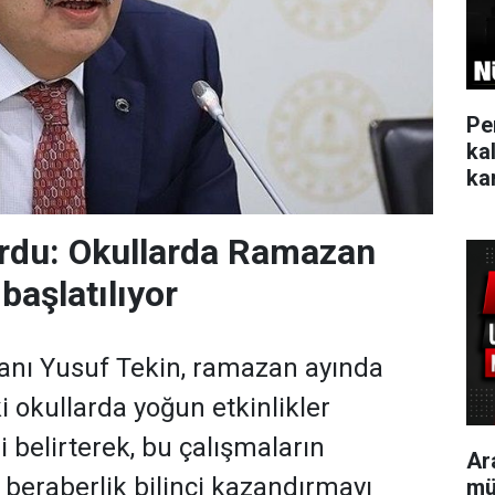
Pe
ka
kar
rdu: Okullarda Ramazan
 başlatılıyor
kanı Yusuf Tekin, ramazan ayında
i okullarda yoğun etkinlikler
 belirterek, bu çalışmaların
Ar
, beraberlik bilinci kazandırmayı
mü