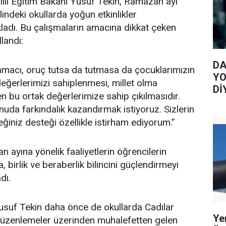
lli Eğitim Bakanı Yusuf Tekin, Ramazan ayı
lindeki okullarda yoğun etkinlikler
ladı. Bu çalışmaların amacına dikkat çeken
llandı:
DA
l amacı, oruç tutsa da tutmasa da çocuklarımızın
YO
değerlerimizi sahiplenmesi, millet olma
Dİ
en bu ortak değerlerimize sahip çıkılmasıdır.
uda farkındalık kazandırmak istiyoruz. Sizlerin
ğiniz desteği özellikle istirham ediyorum.”
 ayına yönelik faaliyetlerin öğrencilerin
birlik ve beraberlik bilincini güçlendirmeyi
dı.
Yusuf Tekin daha önce de okullarda Cadılar
Ye
düzenlemeler üzerinden muhalefetten gelen