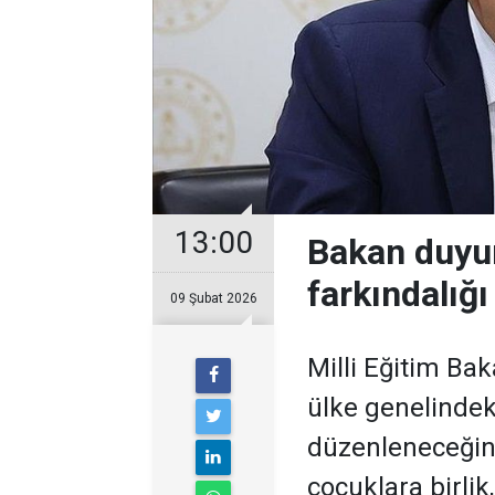
13:00
Bakan duyu
farkındalığı
09 Şubat 2026
Milli Eğitim Ba
ülke genelindek
düzenleneceğini
çocuklara birlik