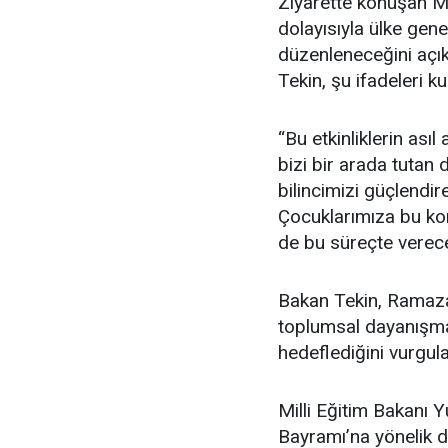
Ziyarette konuşan Mi
dolayısıyla ülke gene
düzenleneceğini açık
Tekin, şu ifadeleri ku
“Bu etkinliklerin ası
bizi bir arada tutan 
bilincimizi güçlendir
Çocuklarımıza bu kon
de bu süreçte verece
Bakan Tekin, Ramazan
toplumsal dayanışma, 
hedeflediğini vurgula
Milli Eğitim Bakanı 
Bayramı’na yönelik 