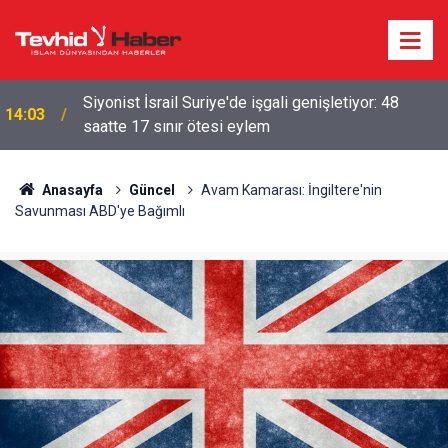
Siyonist İsrail Suriye'de işgali genişletiyor: 48
14:03
saatte 17 sınır ötesi eylem
ABD VE İŞGALCİ İSRAİL GEMİLERİNE HÜRMÜZ
09:23
YASAĞI
Anasayfa
Güncel
Avam Kamarası: İngiltere'nin
Savunması ABD'ye Bağımlı