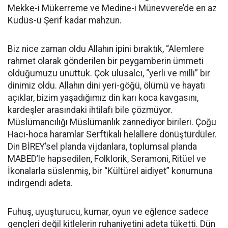
Mekke-i Mükerreme ve Medine-i Münevvere’de en az
Kudüs-ü Şerif kadar mahzun.
Biz nice zaman oldu Allahın ipini bıraktık, “Alemlere
rahmet olarak gönderilen bir peygamberin ümmeti
olduğumuzu unuttuk. Çok ulusalcı, “yerli ve milli” bir
dinimiz oldu. Allahın dini yeri-göğü, ölümü ve hayatı
açıklar, bizim yaşadığımız din karı koca kavgasını,
kardeşler arasındaki ihtilafı bile çözmüyor.
Müslümancılığı Müslümanlık zannediyor birileri. Çoğu
Hacı-hoca haramlar Serftikalı helallere dönüştürdüler.
Din BİREY’sel planda vijdanlara, toplumsal planda
MABED’le hapsedilen, Folklorik, Seramoni, Ritüel ve
İkonalarla süslenmiş, bir “Kültürel aidiyet” konumuna
indirgendi adeta.
Fuhuş, uyuşturucu, kumar, oyun ve eğlence sadece
gençleri değil kitlelerin ruhaniyetini adeta tüketti. Dün