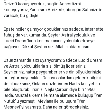
Deizm’i konuşuyorduk, bugün Agnostizm’i
konuşuyoruz, Yarın sıra Ateizm’e, öbürgün Satanizm’e
varacak, bu gidişle.
Epsteinciler çalmıyor çocuklarınızı sadece, internette
fuhuş da var, kumar da. Şeytan Astral yolculuk ve
Lucid Dream’larla ken mekanına yolculuk etmeye
çağırıyor. Dikkat Şeytan sizi Allahla aldatmasın.
Uzun zamandır sizi uyarıyorum: Sadece Lucid Dream
ve Astral yolculuklarla sizi ölmüş liderleriniz,
Şeyhleriniz, hatta peygamberler ve din büyüklerinizle
buluşturmayacaklar. Dahası onlardan gelecek bilgisi
de alacaksınız, Onların sözlerinden Hadis külliyetları
bile oluşturabilirsiniz. Nejla Çarpan diye biri 1960
larda, Mustafa Kemal’le mana alaminde buluşup “Yeni
Nutuk”u yazmıştı. Mevlana ile buluşum “Yeni
Mesnevi”yi yazmıştı. Daha neler göreceksiniz.