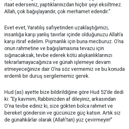
itaat ederseniz, yaptıklarınızdan hiçbir şeyi eksiltmez.
Allah, çok bağışlayandır, çok merhamet edendir.”
Evet evet, Yaratılış safiyetinden uzaklaştığımızı,
insanlığa karşı yanlış tavırlar içinde olduğunuzu Allah’a
karşı itiraf edelim. Pişmanlık için buna mecburuz. O’na
onun rahmetine ve bağışlamasına tevazu için
sığınacaksak, tevbe ederek kötü alışkanlıklarınızı
tekrarlamayacağınıza ve günah işlemeye devam
etmeyeceğinize dair O’na söz vermemiz ve bu konuda
erdemli bir duruş sergilememiz gerek.
Hud (as) ayette bize bildirildiğine göre Hud 52’de dedi
ki: “Ey kavmim, Rabbinizden af dileyiniz, arkasından
O'na tevbe ediniz ki, size gökten bolca rahmet ve
bereket göndersin ve gücünüze güç katsın. Artık siz
de günahkârlar olarak (Allah'tan) yüz çevirmeyin!”