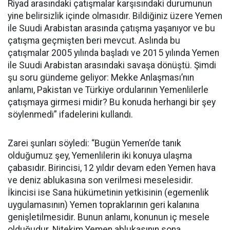
Riyad arasındaki çatışmalar karşısındaki durumunun
yine belirsizlik içinde olmasıdır. Bildiğiniz üzere Yemen
ile Suudi Arabistan arasında çatışma yaşanıyor ve bu
çatışma geçmişten beri mevcut. Aslında bu
çatışmalar 2005 yılında başladı ve 2015 yılında Yemen
ile Suudi Arabistan arasındaki savaşa dönüştü. Şimdi
şu soru gündeme geliyor: Mekke Anlaşması’nın
anlamı, Pakistan ve Türkiye ordularının Yemenlilerle
çatışmaya girmesi midir? Bu konuda herhangi bir şey
söylenmedi” ifadelerini kullandı.
Zarei şunları söyledi: “Bugün Yemen’de tanık
olduğumuz şey, Yemenlilerin iki konuya ulaşma
çabasıdır. Birincisi, 12 yıldır devam eden Yemen hava
ve deniz ablukasına son verilmesi meselesidir.
İkincisi ise Sana hükümetinin yetkisinin (egemenlik
uygulamasının) Yemen topraklarının geri kalanına
genişletilmesidir. Bunun anlamı, konunun iç mesele
olduğudur. Nitekim Yemen ablukasının sona