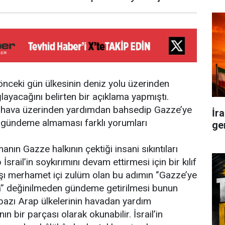
nceki gün ülkesinin deniz yolu üzerinden
ayacağını belirten bir açıklama yapmıştı.
 hava üzerinden yardımdan bahsedip Gazze’ye
İr
ını gündeme almaması farklı yorumları
ge
anın Gazze halkının çektiği insani sıkıntıları
ail’in soykırımını devam ettirmesi için bir kılıf
şı merhamet içi zulüm olan bu adımın ‘’Gazze’ye
ına’’ değinilmeden gündeme getirilmesi bunun
a bazı Arap ülkelerinin havadan yardım
ın bir parçası olarak okunabilir. İsrail’in