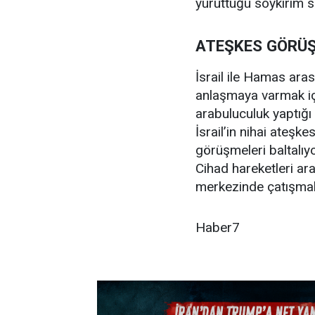
yürüttüğü soykırım s
ATEŞKES GÖRÜ
İsrail ile Hamas aras
anlaşmaya varmak içi
arabuluculuk yaptığ
İsrail’in nihai ateş
görüşmeleri baltalıy
Cihad hareketleri ar
merkezinde çatışmal
Haber7