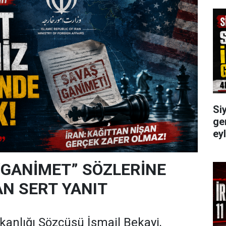
Siy
gen
ey
“GANİMET” SÖZLERİNE
N SERT YANIT
akanlığı Sözcüsü İsmail Bekayi,