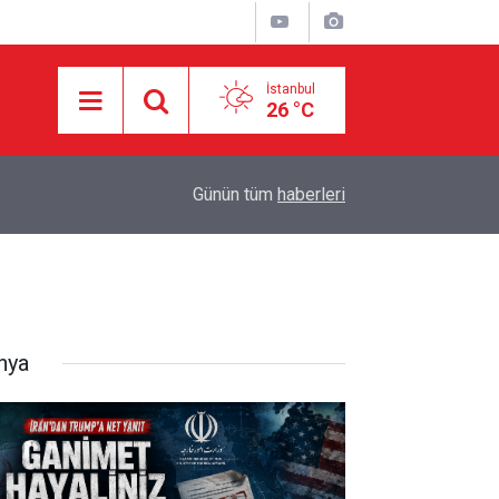
İstanbul
26 °C
18:55
İran ile Umman arasında Hürmüz'de genel çerçev
Günün tüm
haberleri
nya