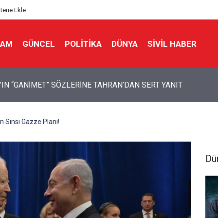
itene Ekle
LAM
GÜNCEL
POLITIKA
DÜNYA
SIVIL HABER
 Bir Seda: Uluslararası Filistin Konvoyu
 Sinsi Gazze Planı!
Dü