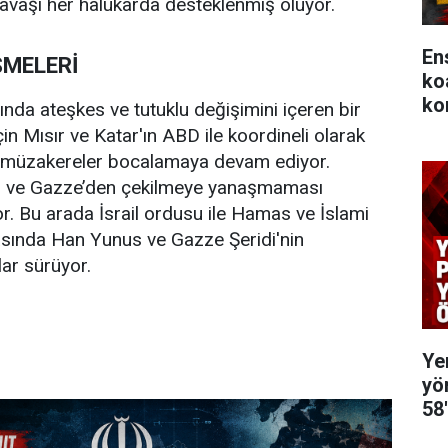
avaşı her hâlükârda desteklenmiş oluyor.
En
ŞMELERİ
ko
ko
ında ateşkes ve tutuklu değişimini içeren bir
n Mısır ve Katar'ın ABD ile koordineli olarak
ı müzakereler bocalamaya devam ediyor.
kes ve Gazze’den çekilmeye yanaşmaması
or. Bu arada İsrail ordusu ile Hamas ve İslami
asında Han Yunus ve Gazze Şeridi'nin
ar sürüyor.
Ye
yö
58