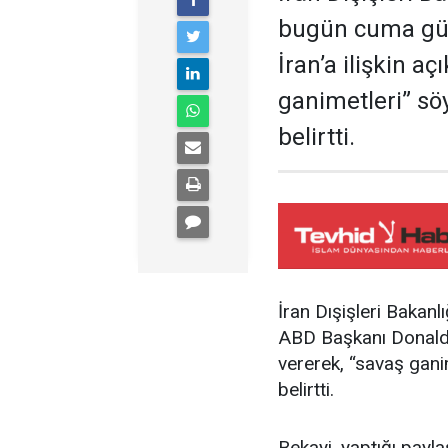
bugün cuma gü
İran’a ilişkin a
ganimetleri” sö
belirtti.
İran Dışişleri Bakan
ABD Başkanı Donald T
vererek, “savaş gani
belirtti.
Bekayi, yaptığı payl