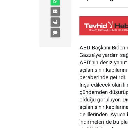
ABD Başkanı Biden ö
Gazze’ye yardım sağl
ABD’nin deniz yahut
açılan sınır kapılar
beraberinde getirdi.
İnşa edilecek olan lim
gündemden düşürüp İsr
olduğu görülüyor. Dı
açılan sınır kapılar
delillerinden. Ayrıc
indirmeleri de bu plan