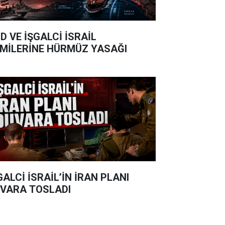
D VE İŞGALCİ İSRAİL
MİLERİNE HÜRMÜZ YASAĞI
GALCİ İSRAİL’İN İRAN PLANI
VARA TOSLADI