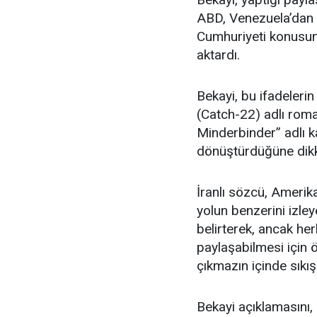
ABD, Venezuela’dan b
Cumhuriyeti konusun
aktardı.
Bekayi, bu ifadeleri
(Catch-22) adlı roma
Minderbinder” adlı k
dönüştürdüğüne dikk
İranlı sözcü, Amerika
yolun benzerini izle
belirterek, ancak her
paylaşabilmesi için ö
çıkmazın içinde sıkış
Bekayi açıklamasını, 