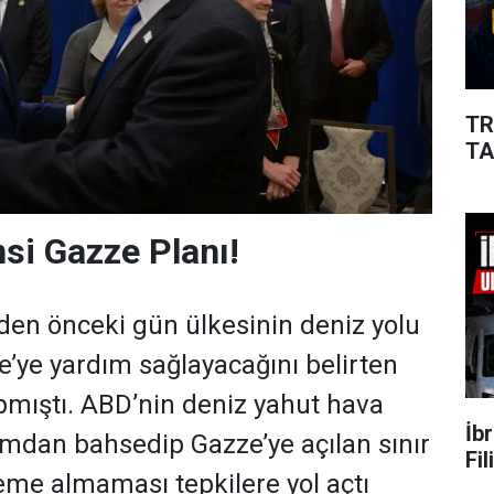
TR
TA
si Gazze Planı!
en önceki gün ülkesinin deniz yolu
’ye yardım sağlayacağını belirten
pmıştı. ABD’nin deniz yahut hava
İb
mdan bahsedip Gazze’ye açılan sınır
Fi
eme almaması tepkilere yol açtı