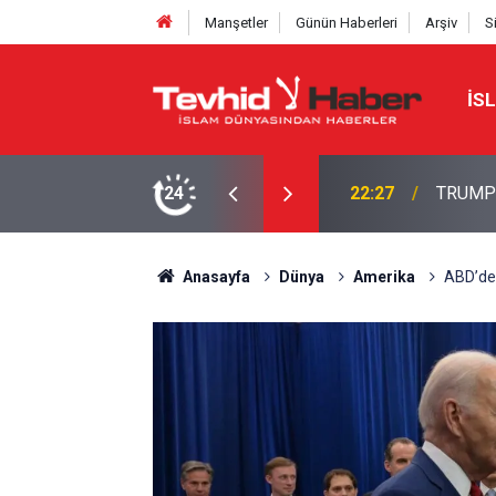
Manşetler
Günün Haberleri
Arşiv
S
İS
NE TAHRAN’DAN SERT YANIT
24
22:13
İbrahimî
Anasayfa
Dünya
Amerika
ABD’den