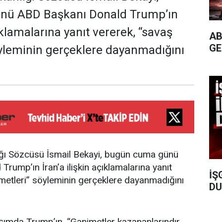
nü ABD Başkanı Donald Trump’ın
çıklamalarına yanıt vererek, “savaş
AB
GE
yleminin gerçeklere dayanmadığını
lığı Sözcüsü İsmail Bekayi, bugün cuma günü
rump’ın İran’a ilişkin açıklamalarına yanıt
İŞ
metleri” söyleminin gerçeklere dayanmadığını
DU
aşımda Trump’ın, “Ganimetler kazananlarındır.