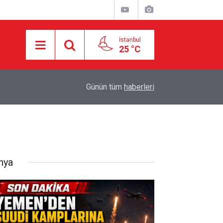
İstanbul
25 °C
18:29
Starbucks'tan 'Tarihi' Skandal: Polisler genel me
Günün tüm
haberleri
nya