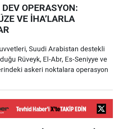
 DEV OPERASYON:
ÜZE VE İHA’LARLA
AR
uvvetleri, Suudi Arabistan destekli
unduğu Rüveyk, El-Abr, Es-Seniyye ve
erindeki askeri noktalara operasyon