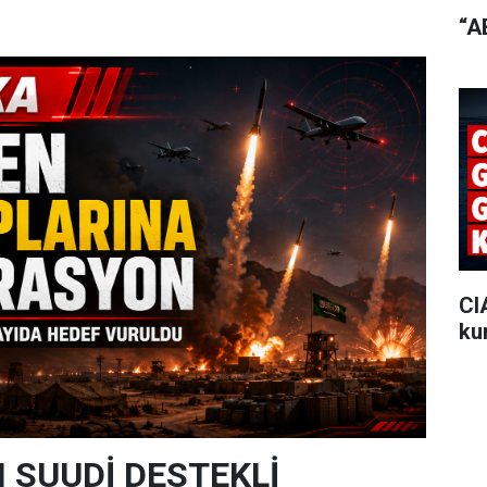
“A
CI
ku
 SUUDİ DESTEKLİ