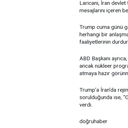
Laricani, İran devle
mesajlarını içeren be
Trump cuma günü gaze
herhangi bir anlaşm
faaliyetlerinin durdu
ABD Başkanı ayrıca, “
ancak nükleer progr
atmaya hazır görünm
Trump’a İran’da reji
sorulduğunda ise, “Gö
verdi.
doğruhaber