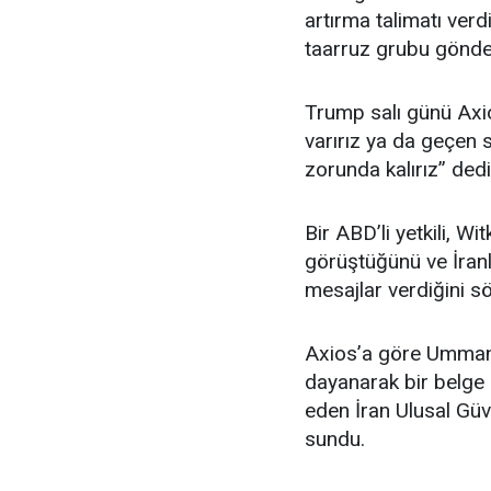
artırma talimatı ver
taarruz grubu gönder
Trump salı günü Axio
varırız ya da geçen 
zorunda kalırız” dedi
Bir ABD’li yetkili, Wi
görüştüğünü ve İranlı
mesajlar verdiğini sö
Axios’a göre Ummanl
dayanarak bir belge 
eden İran Ulusal Güv
sundu.