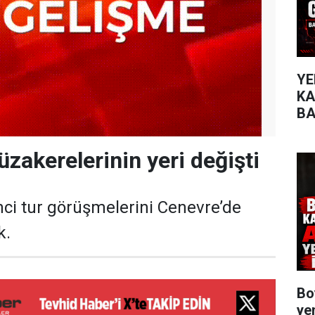
YE
KA
BA
VU
zakerelerinin yeri değişti
inci tur görüşmelerini Cenevre’de
k.
Bo
ye