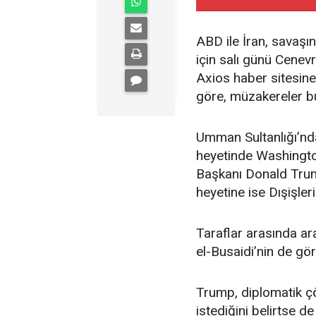
ABD ile İran, savaş
için salı günü Cenevr
Axios haber sitesine 
göre, müzakereler b
Umman Sultanlığı’nd
heyetinde Washington
Başkanı Donald Trum
heyetine ise Dışişle
Taraflar arasında a
el-Busaidi’nin de gö
Trump, diplomatik çö
istediğini belirtse d