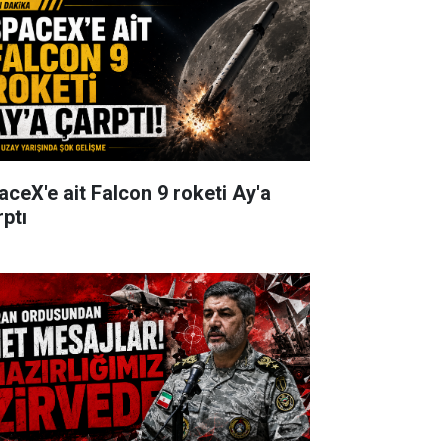
aceX'e ait Falcon 9 roketi Ay'a
rptı