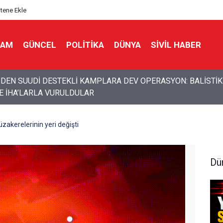
itene Ekle
LAM
GÜNCEL
POLITIKA
DÜNYA
SIVIL HABER
an kaçmaya çalışan Algida yeni bir marka ismi buldu!
akerelerinin yeri değişti
Dü