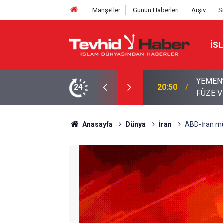
Manşetler
Günün Haberleri
Arşiv
S
İS
KAMPLARA DEV OPERASYON: BALİSTİK
24
18:39
Boykott
LAR
Anasayfa
Dünya
İran
ABD-İran müz