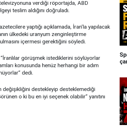
t televizyonuna verdiği röportajda, ABD
lgeyi teslim aldığını doğruladı.
tecilere yaptığı açıklamada, İran’la yapılacak
anın ülkedeki uranyum zenginleştirme
rulmasını içermesi gerektiğini söyledi.
Sp
İranlılar görüşmek istediklerini söylüyorlar
ça
amları konusunda henüz herhangi bir adım
üyorlar” dedi.
m değişikliğini destekleyip desteklemediği
rünen o ki bu en iyi seçenek olabilir” yanıtını