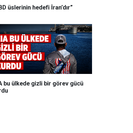
BD üslerinin hedefi İran’dır”
A bu ülkede gizli bir görev gücü
rdu