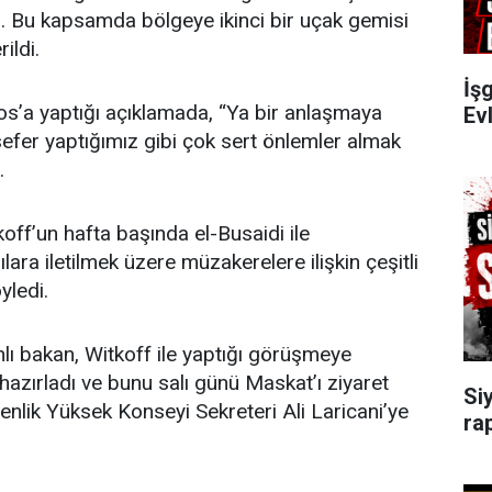
di. Bu kapsamda bölgeye ikinci bir uçak gemisi
ildi.
İşg
s’a yaptığı açıklamada, “Ya bir anlaşmaya
Evl
sefer yaptığımız gibi çok sert önlemler almak
.
tkoff’un hafta başında el-Busaidi ile
lara iletilmek üzere müzakerelere ilişkin çeşitli
yledi.
ı bakan, Witkoff ile yaptığı görüşmeye
hazırladı ve bunu salı günü Maskat’ı ziyaret
Si
enlik Yüksek Konseyi Sekreteri Ali Laricani’ye
ra