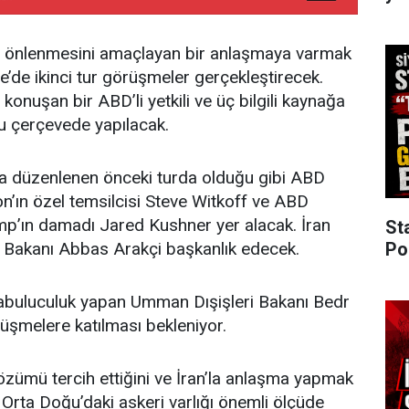
ın önlenmesini amaçlayan bir anlaşmaya varmak
e’de ikinci tur görüşmeler gerçekleştirecek.
konuşan bir ABD’li yetkili ve üç bilgili kaynağa
u çerçevede yapılacak.
a düzenlenen önceki turda olduğu gibi ABD
’ın özel temsilcisi Steve Witkoff ve ABD
p’ın damadı Jared Kushner yer alacak. İran
St
ri Bakanı Abbas Arakçi başkanlık edecek.
Po
rabuluculuk yapan Umman Dışişleri Bakanı Bedr
rüşmelere katılması bekleniyor.
zümü tercih ettiğini ve İran’la anlaşma yapmak
e Orta Doğu’daki askeri varlığı önemli ölçüde