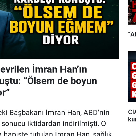
“A
devrilen İmran Han’ın
uştu: “Ölsem de boyun
r”
CI
eki Başbakanı İmran Han, ABD'nin
ku
sonucu iktidardan indirilmişti. O
a hapiste tutulan İmran Han, sağlık