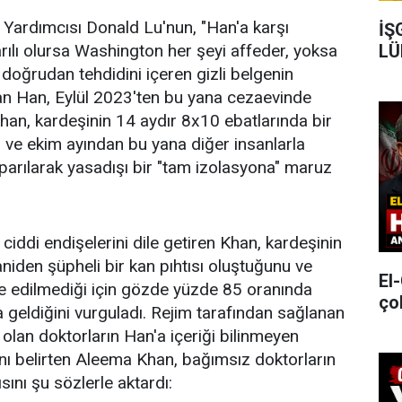
 Yardımcısı Donald Lu'nun, "Han'a karşı
İŞ
rılı olursa Washington her şeyi affeder, yoksa
LÜ
i doğrudan tehdidini içeren gizli belgenin
an Han, Eylül 2023'ten bu yana cezaevinde
an, kardeşinin 14 aydır 8x10 ebatlarında bir
ve ekim ayından bu yana diğer insanlarla
arılarak yasadışı bir "tam izolasyona" maruz
li ciddi endişelerini dile getiren Khan, kardeşinin
iden şüpheli bir kan pıhtısı oluştuğunu ve
El
edilmediği için gözde yüzde 85 oranında
ço
 geldiğini vurguladı. Rejim tarafından sağlanan
 olan doktorların Han'a içeriği bilinmeyen
ını belirten Aleema Khan, bağımsız doktorların
ını şu sözlerle aktardı: