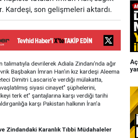
r. Kardeşi, son gelişmeleri aktardı.
Aç
 talimatıyla devrilerek Adiala Zindanı'nda ağır
yar
 devrik Başbakan İmran Han'ın kız kardeşi Aleema
eci Dimitri Lascaris'e verdiği mülakatta,
vaşlatılmış siyasi cinayet" şüphelerini,
eyi terk et" şantajlarına karşı verdiği tarihi
ldırganlığa karşı Pakistan halkının İran’a
ve Zindandaki Karanlık Tıbbi Müdahaleler