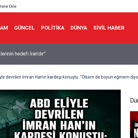
itene Ekle
LAM
GÜNCEL
POLITIKA
DÜNYA
SIVIL HABER
ülkede gizli bir görev gücü kurdu
yle devrilen İmran Han’ın kardeşi konuştu: “Ölsem de boyun eğmem diyo
Dü