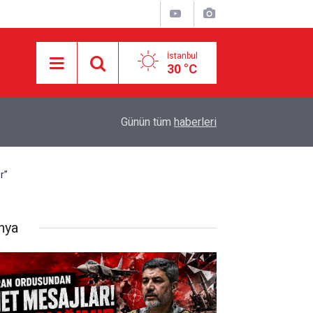
İstanbul
30 °C
10:34
Açıkça dillendirdiler: Dünya nüfusu yarıya indiril
Günün tüm
haberleri
r”
nya