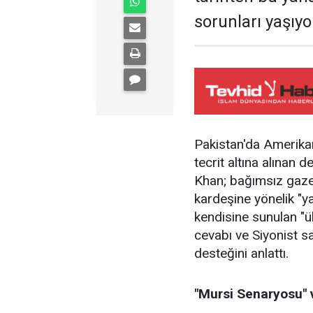
sorunları yaşıyo
Pakistan'da Amerikan
tecrit altına alınan
Khan; bağımsız gazet
kardeşine yönelik "ya
kendisine sunulan "ülk
cevabı ve Siyonist sa
desteğini anlattı.
"Mursi Senaryosu" 