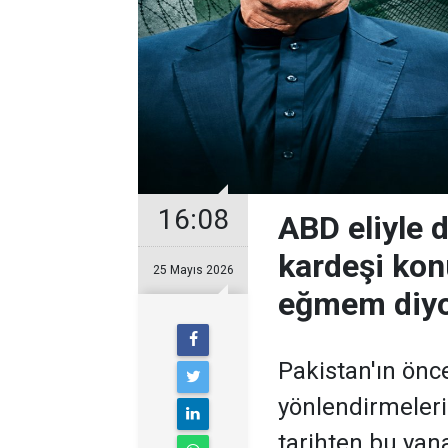
16:08
ABD eliyle 
kardeşi kon
25 Mayıs 2026
eğmem diyo
Pakistan'ın önc
yönlendirmeleri 
tarihten bu yan