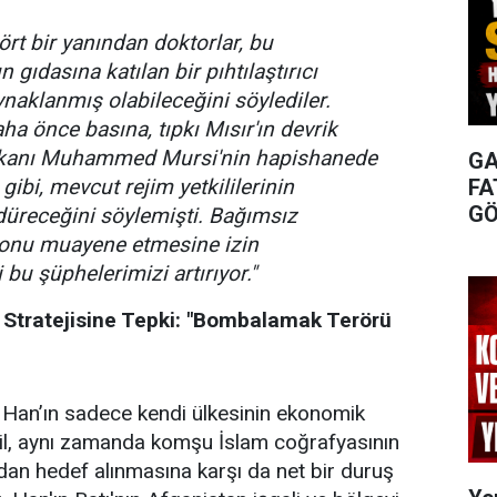
rt bir yanından doktorlar, bu
 gıdasına katılan bir pıhtılaştırıcı
ynaklanmış olabileceğini söylediler.
a önce basına, tıpkı Mısır'ın devrik
anı Muhammed Mursi'nin hapishanede
GA
gibi, mevcut rejim yetkililerinin
FA
GÖ
düreceğini söylemişti. Bağımsız
onu muayene etmesine izin
bu şüphelerimizi artırıyor."
n Stratejisine Tepki: "Bombalamak Terörü
Han’ın sadece kendi ülkesinin ekonomik
ğil, aynı zamanda komşu İslam coğrafyasının
an hedef alınmasına karşı da net bir duruş