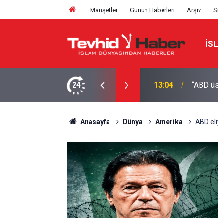
Manşetler
Günün Haberleri
Arşiv
S
İS
24
12:50
CIA bu 
Anasayfa
Dünya
Amerika
ABD eli