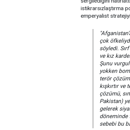
sergilediğini hatırlat
istikrarsızlaştırma po
emperyalist stratejiyi
"Afganistan
çok öfkeliydi
söyledi. Sı
ve kız karde
Şunu vurgulu
yokken bomb
terör çözüm
kışkırtır ve 
çözümü, sını
Pakistan) ye
gelerek siya
döneminde 
sebebi bu ba