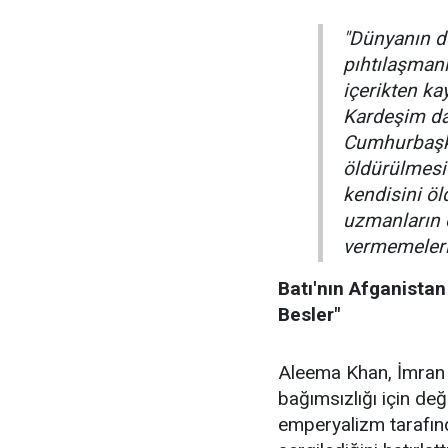
"Dünyanın dö
pıhtılaşmanın
içerikten ka
Kardeşim dah
Cumhurbaşk
öldürülmesi 
kendisini öl
uzmanların 
vermemeleri 
Batı'nın Afganista
Besler"
Aleema Khan, İmran 
bağımsızlığı için de
emperyalizm tarafınd