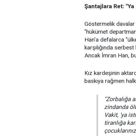
Şantajlara Ret: "Ya 
Göstermelik davalar v
"hükümet departmanı"
Han'a defalarca "ülke
karşılığında serbest 
Ancak İmran Han, bu 
Kız kardeşinin aktar
baskıya rağmen halkı
"Zorbalığa 
zindanda ölü
Vakit, 'ya is
tiranlığa ka
çocuklarınız