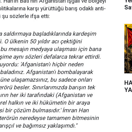
Ye
tı. Han'ın Batı'nın Afganistan işgali ve bölgeyi
Sa
litikalarına karşı yürüttüğü barış odaklı anti-
 şu sözlerle ifşa etti:
'a saldırmaya başladıklarında kardeşim
. O ülkenin 50 yıldır acı çektiğini
rf bu mesajın medyaya ulaşması için bana
şime aynı sözleri defalarca tekrar ettirdi.
yordu: 'Afganistan'ı hiçbir neden
aladınız. Afganistan'ı bombalayarak
üne ulaşamazsınız, bu sadece onları
HA
terörü besler. Sınırlarımızda barışın tek
YA
rın her iki tarafındaki (Afganistan ve
rel halkın ve iki hükümetin bir araya
si bir çözüm bulmasıdır.' İmran Han
terörün neredeyse tamamen bitmesinin
rışçıl ve bağımsız yaklaşımdı."