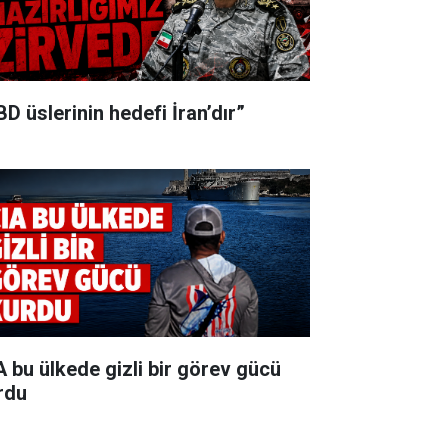
BD üslerinin hedefi İran’dır”
A bu ülkede gizli bir görev gücü
rdu