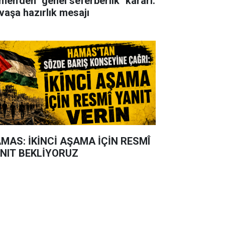
men'den "genel seferberlik" kararı:
vaşa hazırlık mesajı
MAS: İKİNCİ AŞAMA İÇİN RESMÎ
NIT BEKLİYORUZ