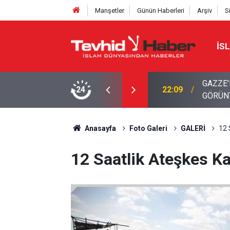
Manşetler
Günün Haberleri
Arşiv
S
İS
Z. FATIMA MUTFAĞI’NDAN YENİ
24
21:12
Yemen'd
Anasayfa
Foto Galeri
GALERİ
12 
12 Saatlik Ateşkes Ka