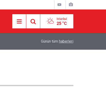
İstanbul
25 °C
17:25
HAMAS: İKİNCİ AŞAMA İÇİN RESMÎ YANIT BE
Günün tüm
haberleri