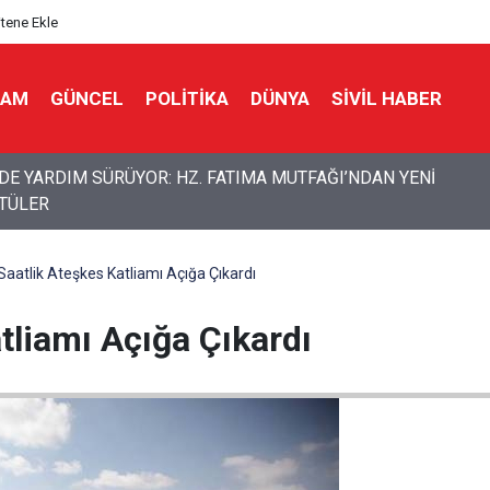
itene Ekle
LAM
GÜNCEL
POLITIKA
DÜNYA
SIVIL HABER
en "genel seferberlik" kararı: Savaşa hazırlık mesajı
Saatlik Ateşkes Katliamı Açığa Çıkardı
tliamı Açığa Çıkardı