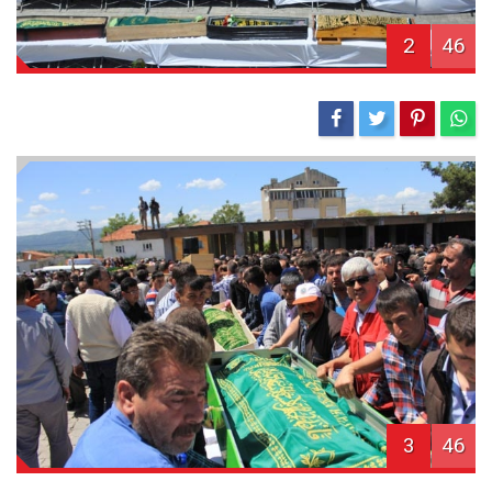
2
46
3
46