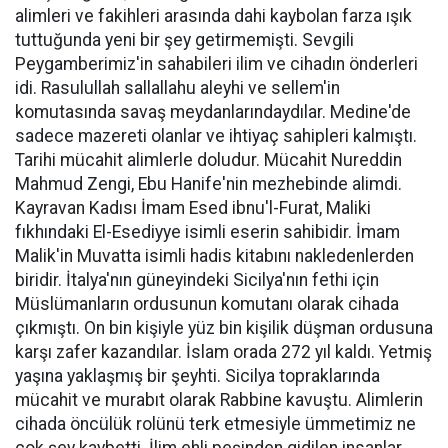
alimleri ve fakihleri arasında dahi kaybolan farza ışık
tuttuğunda yeni bir şey getirmemişti. Sevgili
Peygamberimiz'in sahabileri ilim ve cihadın önderleri
idi. Rasulullah sallallahu aleyhi ve sellem'in
komutasında savaş meydanlarındaydılar. Medine'de
sadece mazereti olanlar ve ihtiyaç sahipleri kalmıştı.
Tarihi mücahit alimlerle doludur. Mücahit Nureddin
Mahmud Zengi, Ebu Hanife'nin mezhebinde alimdi.
Kayravan Kadısı İmam Esed ibnu'l-Furat, Maliki
fıkhındaki El-Esediyye isimli eserin sahibidir. İmam
Malik'in Muvatta isimli hadis kitabını nakledenlerden
biridir. İtalya'nın güneyindeki Sicilya'nın fethi için
Müslümanların ordusunun komutanı olarak cihada
çıkmıştı. On bin kişiyle yüz bin kişilik düşman ordusuna
karşı zafer kazandılar. İslam orada 272 yıl kaldı. Yetmiş
yaşına yaklaşmış bir şeyhti. Sicilya topraklarında
mücahit ve murabıt olarak Rabbine kavuştu. Alimlerin
cihada öncülük rolünü terk etmesiyle ümmetimiz ne
çok şey kaybetti. İlim ehli peşinden gidilen insanlar