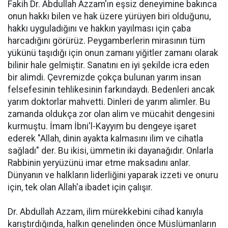
Fakih Dr. Abdullah Azzam'ın eşsiz deneyimine bakınca
onun hakkı bilen ve hak üzere yürüyen biri olduğunu,
hakkı uyguladığını ve hakkın yayılması için çaba
harcadığını görürüz. Peygamberlerin mirasının tüm
yükünü taşıdığı için onun zamanı yiğitler zamanı olarak
bilinir hale gelmiştir. Sanatını en iyi şekilde icra eden
bir alimdi. Çevremizde çokça bulunan yarım insan
felsefesinin tehlikesinin farkındaydı. Bedenleri ancak
yarım doktorlar mahvetti. Dinleri de yarım alimler. Bu
zamanda oldukça zor olan alim ve mücahit dengesini
kurmuştu. İmam İbni'l-Kayyım bu dengeye işaret
ederek "Allah, dinin ayakta kalmasını ilim ve cihatla
sağladı" der. Bu ikisi, ümmetin iki dayanağıdır. Onlarla
Rabbinin yeryüzünü imar etme maksadını anlar.
Dünyanın ve halkların liderliğini yaparak izzeti ve onuru
için, tek olan Allah'a ibadet için çalışır.
Dr. Abdullah Azzam, ilim mürekkebini cihad kanıyla
karıştırdığında, halkın genelinden önce Müslümanların