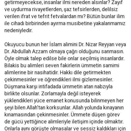
getirmeyecekse, insanlar ilmi nereden alsınlar? Zayıf
ve uydurma rivayetlerden, şaz tefsirlerden, delilsiz
verilen ifrat ve tefrit fetvalardan mı? Bütün bunlar ilim
ile cihadı birbirinden ayırma musibetine yakalanmamız
nedeniyledir.
Okuyucu bunun her İslam alimini Dr. Nizar Reyyan veya
Dr. Abdullah Azzam olmaya çağrı olduğunu sanmasın.
Öyle olmak talep edilse bile onlar seçilmiş insanlardır.
Bilakis bu alimleri seven fakirlerin ümmetin samimi
alimlerine bir nasihatidir. Hakkı dile getirmekten
çekinmesinler ve öğrendikleri ilmi gizlemesinler.
Düşmana karşı intifadada ümmetin atan nabzıyla
birlikte olsunlar. Zorlamayla değil isteyerek
yüklendikleri yüce emanet konusunda bilinmeyen her
şeyi bilen Allah'tan korksunlar. Allah yolunda kınayanın
kınamasından çekinmesinler. Ümmete düşen görev
de gücü yettiğince alimleriyle iletişim içinde olmaktır.
Onlarla aynı görüşte olmasalar ve sessiz kaldıkları için