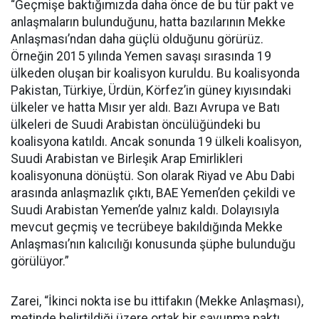
“Geçmişe baktığımızda daha önce de bu tür pakt ve
anlaşmaların bulunduğunu, hatta bazılarının Mekke
Anlaşması’ndan daha güçlü olduğunu görürüz.
Örneğin 2015 yılında Yemen savaşı sırasında 19
ülkeden oluşan bir koalisyon kuruldu. Bu koalisyonda
Pakistan, Türkiye, Ürdün, Körfez’in güney kıyısındaki
ülkeler ve hatta Mısır yer aldı. Bazı Avrupa ve Batı
ülkeleri de Suudi Arabistan öncülüğündeki bu
koalisyona katıldı. Ancak sonunda 19 ülkeli koalisyon,
Suudi Arabistan ve Birleşik Arap Emirlikleri
koalisyonuna dönüştü. Son olarak Riyad ve Abu Dabi
arasında anlaşmazlık çıktı, BAE Yemen’den çekildi ve
Suudi Arabistan Yemen’de yalnız kaldı. Dolayısıyla
mevcut geçmiş ve tecrübeye bakıldığında Mekke
Anlaşması’nın kalıcılığı konusunda şüphe bulunduğu
görülüyor.”
Zarei, “İkinci nokta ise bu ittifakın (Mekke Anlaşması),
metinde belirtildiği üzere ortak bir savunma paktı