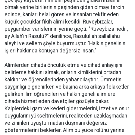
olmak yerine birilerinin peşinden giden olmayı tercih
edince, kanları helal gören ve insanları tekfir eden
küçük çocuklar fıkıh alimi kesildi. Ruveybızalar,
peygamber varislerinin yerine geçti. "Ruveybıza nedir,
ey Allah'ın Rasulü?" denilince, Rasulullah sallallahu
aleyhi ve sellem şöyle buyurmuştu: "Halkın genelinin
işleri hakkında konuşan değersiz insan."
Alimlerden cihada öncülük etme ve cihad anlayışını
belirleme hakkını almak, onların kimliklerini ortadan
kaldırır ve öğrencilerinden yabancılaştırır. Ümmetin
saygınlığı çiğnenirken ve başına arka arkaya felaketler
gelirken ilim öğrencileri ve halkın geneli alimlere
cihada hizmet eden davetçiler gözüyle bakar.
Kalplerdeki gam ve kederi gidermelerini, izzet ve onur
duygularını yükseltmelerini, realiteden uzaklaşmadan
ve zihinleri uyuşturmadan düşmanı değersiz
göstermelerini beklerler. Alim bu yüce rolünü yerine